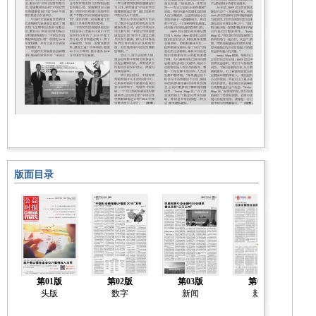
版面目录
第01版
第02版
第03版
第04版
头版
数字
新闻
新闻