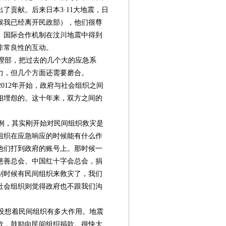
了贡献。后来日本3·11大地震，日
候我已经离开民政部），他们很尊
、国际合作机制在汶川地震中得到
非常良性的互动。
理部，把过去的几个大的应急系
力，但几个方面还需要磨合。
012年开始，政府与社会组织之间
相埋怨的。这十年来，双方之间的
例，其实刚开始对民间组织救灾是
间组织在应急响应的时候能有什么作
他们打到政府的账号上。那时候一
慈善总会、中国红十字会总会，捐
个别时候有民间组织来救灾了，我们
社会组织则觉得政府也不跟我们沟
没想着民间组织有多大作用。地震
款，鼓励向民间组织捐款。很快大