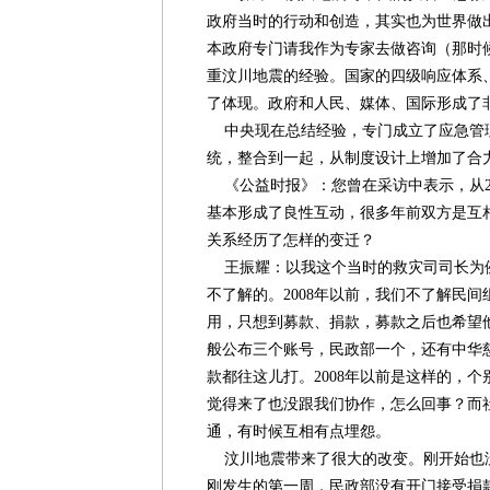
政府当时的行动和创造，其实也为世界做出
本政府专门请我作为专家去做咨询（那时
重汶川地震的经验。国家的四级响应体系
了体现。政府和人民、媒体、国际形成了
中央现在总结经验，专门成立了应急管
统，整合到一起，从制度设计上增加了合
《公益时报》：您曾在采访中表示，从2
基本形成了良性互动，很多年前双方是互
关系经历了怎样的变迁？
王振耀：以我这个当时的救灾司司长为
不了解的。2008年以前，我们不了解民
用，只想到募款、捐款，募款之后也希望
般公布三个账号，民政部一个，还有中华
款都往这儿打。2008年以前是这样的，
觉得来了也没跟我们协作，怎么回事？而
通，有时候互相有点埋怨。
汶川地震带来了很大的改变。刚开始也
刚发生的第一周，民政部没有开门接受捐