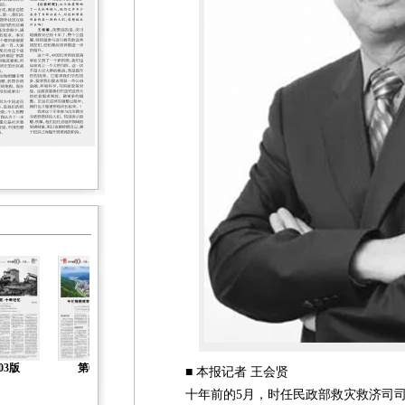
03版
第04版
第05版
第06版
第07版
■ 本报记者 王会贤
十年前的5月，时任民政部救灾救济司司