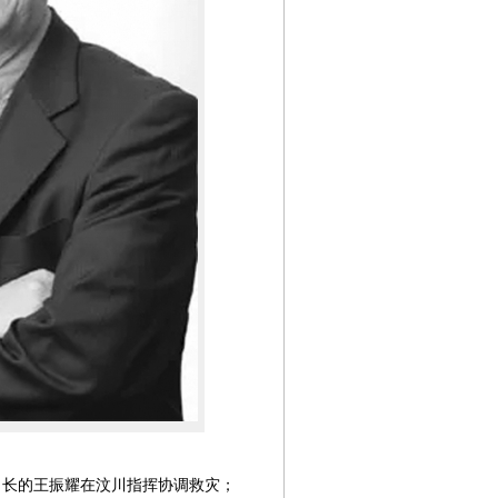
第08版
第09版
第10版
第11版
第
张明敏
长的王振耀在汶川指挥协调救灾；