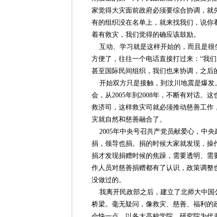
家觉得大灾面前政府必须要综合协调，就
有的组织没在名单上，就来找我们，说你
着有救灾，我们觉得的确应该鼓励。
互动、学习就是这样开始的，而且是很
方便了，往往一个电话直接打过来：“我们
甚至国际民间组织，我们也来协调，之后
开始双方只是接触，到汶川地震是爆发。
会，从2005年到2008年，不断有对话
救济司，这样救灾司就必须推动慈善工作
灾就自然和慈善融合了。
2005年中央号召共产党员献爱心，中
捐，领导也捐。捐的时候大家就发现，操
捐才发现捐赠时候的焦躁，需要透明、需
作人员对慈善捐赠都有了认识，政策调整
没做过的。
我离开民政部之后，建立了北师大中国
桥梁。毫无疑问，像救灾、慈善、福利的
会快一点。以各大高校学院、研究院为代