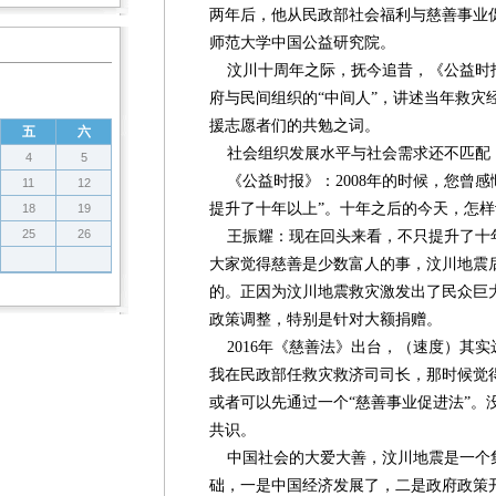
两年后，他从民政部社会福利与慈善事业
师范大学中国公益研究院。
汶川十周年之际，抚今追昔，《公益时
府与民间组织的“中间人”，讲述当年救灾
援志愿者们的共勉之词。
五
六
社会组织发展水平与社会需求还不匹配
4
5
《公益时报》：2008年的时候，您曾感
11
12
提升了十年以上”。十年之后的今天，怎
18
19
25
26
王振耀：现在回头来看，不只提升了十
大家觉得慈善是少数富人的事，汶川地震
的。正因为汶川地震救灾激发出了民众巨
政策调整，特别是针对大额捐赠。
2016年《慈善法》出台，（速度）其实远
我在民政部任救灾救济司司长，那时候觉得
或者可以先通过一个“慈善事业促进法”。
共识。
中国社会的大爱大善，汶川地震是一个
础，一是中国经济发展了，二是政府政策开