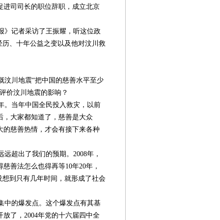
促进司司长的职位辞职，成立北京
报》记者采访了王振耀，听这位政
经历、十年公益之变以及他对汶川救
慨汶川地震“把中国的慈善水平至少
样评价汶川地震的影响？
年。当年中国全民投入救灾，以前
后，大家都知道了，慈善是大众
大的慈善热情，才会有接下来各种
远超出了我们的预期。2008年，
慈善法怎么也得再等10年20年，
没想到只有几年时间，就形成了社会
集中的爆发点。这个爆发点有其基
放了，2004年党的十六届四中全