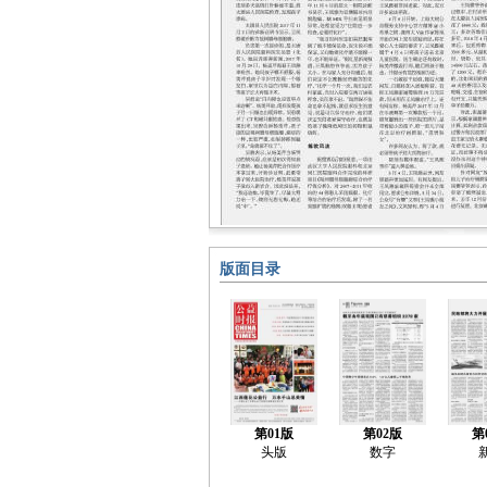
版面目录
第01版
第02版
第
头版
数字