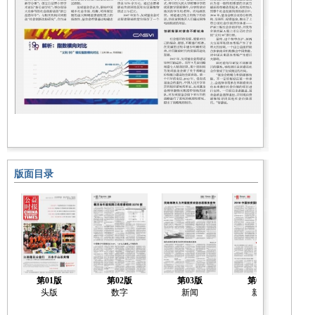
版面目录
第01版
第02版
第03版
第04版
头版
数字
新闻
新闻