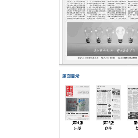
版面目录
第01版
第02版
第
头版
数字