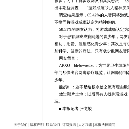
很多，为了了解多数网友的真实想法，《
出本期益调查——“游戏成瘾”列入精神疾
调查结果显示，65.42%的人赞同将游戏成
不赞同将游戏成瘾认定为精神疾病。
50.51%的网友认为，将游戏成瘾认定
对于患有游戏成瘾问题的青少年，网友
相劝，用爱、温暖感化青少年；其次是寻
加科学、健康的疗法。只有极少数网友赞
网友留言：
APXO：bh4owosdxc：为世界卫生
部门尽快出台网瘾诊疗规范，让网瘾得到
少年。
酸奶ii_：这不是给杨永信之流有理由欺
放过那片土地：以后再有人找你玩游戏
玩。
■ 本报记者 张龙蛟
关于我们
|
版权声明
|
联系我们
|
订阅报纸
|
人才加盟
|
本报法律顾问