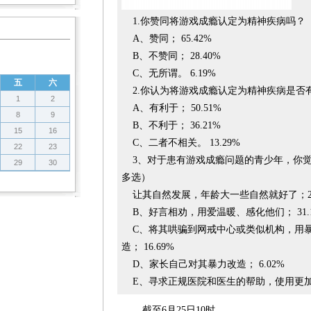
1.你赞同将游戏成瘾认定为精神疾病吗？
A、赞同； 65.42%
B、不赞同； 28.40%
C、无所谓。 6.19%
五
六
2.你认为将游戏成瘾认定为精神疾病是否
1
2
A、有利于； 50.51%
8
9
B、不利于； 36.21%
15
16
C、二者不相关。 13.29%
22
23
3、对于患有游戏成瘾问题的青少年，你觉
29
30
多选）
让其自然发展，年龄大一些自然就好了；21.
B、好言相劝，用爱温暖、感化他们； 31.1
C、将其哄骗到网戒中心或类似机构，用暴
造； 16.69%
D、家长自己对其暴力改造； 6.02%
E、寻求正规医院和医生的帮助，使用更加科学
截至6月25日10时