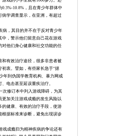
游戏的小学生就有1000多万。还
3%-10.8%，且在青少年群体中
行病学调查显示，在亚洲，有超过
疾病，其目的并不在于反对青少年
其中，警示他们留意自己花在游戏
的对他们身心健康和社交功能的任
准和有效治疗途径，很多非患者被
疗初衷。譬如，有些家长急于“拯
青少年到伪国学教育机构、暴力网戒
打、电击甚至延误重疾治疗。
一次修订本中列入游戏障碍，为其
员更加关注游戏成瘾的发生风险以
多的健康、有效的治疗手段，使游
能根据标准来诊断，避免出现误诊
游戏成瘾归为精神疾病的争论还有