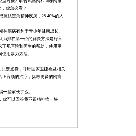
公益时报》联合凤凰网和问卷网推
病，你怎么看？
瘾认定为精神疾病，28.40%的人
为精神疾病有利于青少年健康成长。
认为排在第一位的解决方法是好言
求正规医院和医生的帮助，使用更
同使用暴力方法。
组织的决定点赞，呼吁国家卫建委及相关
名正言顺的治疗，拯救更多的网瘾
骗一些家长了么。
，你可以回答我不跟精神病一块