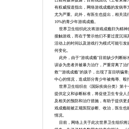
日就有媒体披露，目前我国玩《王者荣耀》
有权威报道指出，网络游戏成瘾的发病率为0.
尤为严重。此外，有医生也提出，相关流
10%的青少年游戏成瘾。
世界卫生组织此次将游戏成瘾归为精神
接触游戏，而在于警示他们不要过度沉溺
活动上的时间以及游戏行为模式可能引发
何变化。
此外，由于“游戏成瘾”目前缺少判断标
误诊为患者并被暴力治疗，严重背离了治
救”“游戏成瘾”的孩子，出现了盲目哄骗
中心的情况，造成部分青少年被侮辱、殴
世界卫生组织在《国际疾病分类》第十
提供定义和诊断标准，将促使卫生专业人
及相关的预防和治疗措施，有助于提供更
戏成瘾能被正规医院诊断、收治，医生也
情况。
目前，网络上关于此次世界卫生组织将