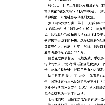
6月18日，世界卫生组织发布最新版《
常所说的“游戏成瘾”）列为精神疾病。游
精神疾病，引发社会各界强烈关注。
据《国际疾病分类》第十一次修订本中
（“数码游戏”或“视频游戏”）模式，特
戏，以致其他兴趣和日常活动都须让位于
然继续下去或不断升级。就游戏障碍的诊
导致在个人、家庭、社交、教育、职场或
通常明显持续了至少12个月。
随着互联网的普及，电脑游戏、手机游
行业的发展，“游戏”逐渐被规范化接收，
堂。曾有机构统计，我国已经有20多所高
除了教育界“接纳”了“游戏”，体育界也对
年，国家体育总局已批准将电子竞技列为正
洛桑举行的国际奥委会（IOC）第六届峰
电子竞技视为一项体育运动。
但与此同时，自控能力较弱的青少年逐