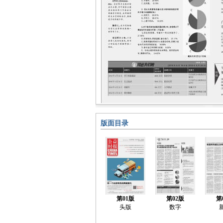
版面目录
第01版
第02版
第
头版
数字