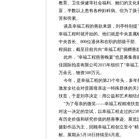
教育、卫生保健等社会福利。她们的文化素
盲，半数以上患有各种妇科病。但为了孩
苦和劳累。
谈及幸福工程的善款来源，刘亭特别提
幸福工程时就开始的。他们就是中央直属
中央首长、800位退休和在职的部级干部
程捐款，截至目前共向“幸福工程”捐赠善款
此外，“幸福工程慈善晚宴”也是募集善
佳国际拍卖有限公司2015年组织了“幸福工
万余元，物资500万元。
今年，是幸福工程的第23个年头，多年
激发全社会对贫困母亲这一特殊群体的关
扶贫，于是刘亭决定：用公益和艺术相结
“为了母亲的微笑——幸福工程精准扶贫健
对这一决定的尝试，以幸福工程走过的23
有历史价值和研究价值的慈善事迹。展览
摄影作品为主，回顾幸福工程创立至今“精
献。展期从5月18日持续至6月底。