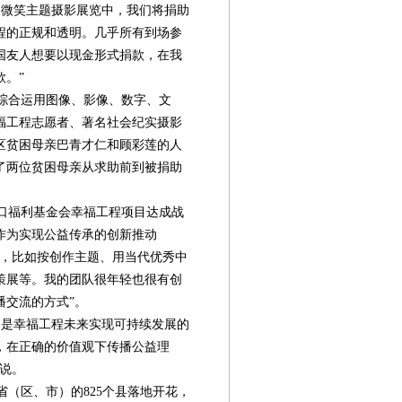
微笑主题摄影展览中，我们将捐助
程的正规和透明。几乎所有到场参
国友人想要以现金形式捐款，在我
。”
综合运用图像、影像、数字、文
福工程志愿者、著名社会纪实摄影
区贫困母亲巴青才仁和顾彩莲的人
了两位贫困母亲从求助前到被捐助
口福利基金会幸福工程项目达成战
作为实现公益传承的创新推动
展，比如按创作主题、用当代优秀中
策展等。我的团队很年轻也很有创
播交流的方式”。
是幸福工程未来实现可持续发展的
，在正确的价值观下传播公益理
说。
省（区、市）的825个县落地开花，