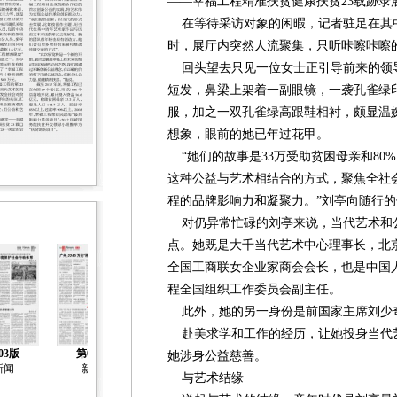
——幸福工程精准扶贫健康扶贫23载跡录
在等待采访对象的闲暇，记者驻足在其
时，展厅内突然人流聚集，只听咔嚓咔嚓
回头望去只见一位女士正引导前来的领
短发，鼻梁上架着一副眼镜，一袭孔雀绿
服，加之一双孔雀绿高跟鞋相衬，颇显温
想象，眼前的她已年过花甲。
“她们的故事是33万受助贫困母亲和80
这种公益与艺术相结合的方式，聚焦全社
程的品牌影响力和凝聚力。”刘亭向随行
对仍异常忙碌的刘亭来说，当代艺术和
点。她既是大千当代艺术中心理事长，北
全国工商联女企业家商会会长，也是中国
程全国组织工作委员会副主任。
此外，她的另一身份是前国家主席刘少
赴美求学和工作的经历，让她投身当代
03版
第04版
第05版
第06版
第07版
她涉身公益慈善。
新闻
新闻
新闻
新闻
人物
与艺术结缘