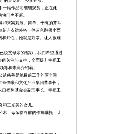
展”的展览正向公众开放。
中一幅作品前细细观赏，正在此
的快门声不断。
导和来宾观展。简单、干练的齐耳
印花连衣裙外搭一件蓝色翻领小西
婉和知性，她就是刘亭。让人很难
%已脱贫母亲的缩影，我们希望通过
会的关注与支持，全面提升幸福工
的领导和来宾介绍着。
公益慈善是她目前工作的两个重
京圣佳曦和文化产业集团董事长，
人口福利基金会副理事长、幸福工
奇和王光美的女儿。
艺术；母亲临终前的作揖嘱托，让
第08版
第10版
第11版
第12版
第
封面报道
新闻
新闻
专题