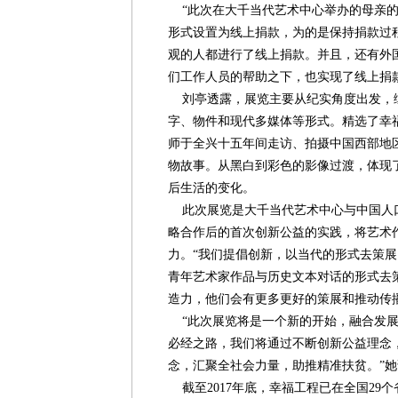
“此次在大千当代艺术中心举办的母亲的
形式设置为线上捐款，为的是保持捐款过
观的人都进行了线上捐款。并且，还有外
们工作人员的帮助之下，也实现了线上捐款
刘亭透露，展览主要从纪实角度出发，
字、物件和现代多媒体等形式。精选了幸
师于全兴十五年间走访、拍摄中国西部地
物故事。从黑白到彩色的影像过渡，体现
后生活的变化。
此次展览是大千当代艺术中心与中国人
略合作后的首次创新公益的实践，将艺术
力。“我们提倡创新，以当代的形式去策
青年艺术家作品与历史文本对话的形式去
造力，他们会有更多更好的策展和推动传
“此次展览将是一个新的开始，融合发展
必经之路，我们将通过不断创新公益理念
念，汇聚全社会力量，助推精准扶贫。”她
截至2017年底，幸福工程已在全国29个