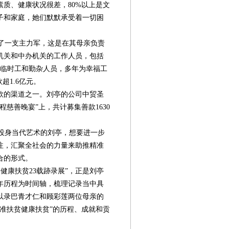
质、健康状况很差，80%以上是文
子和家庭，她们默默承受着一切困
了一支主力军，这是在其母亲负责
机关和中办机关的工作人员，包括
、临时工和勤杂人员，多年为幸福工
超1.6亿元。
款的渠道之一。刘亭的公司中贸圣
程慈善晚宴”上，共计募集善款1630
投身当代艺术的刘亭，想要进一步
注，汇聚全社会的力量来助推精准
合的形式。
康扶贫23载跡录展”，正是刘亭
年历程为时间轴，梳理记录当中具
以录巴青才仁和顾彩莲两位母亲的
准扶贫健康扶贫”的历程、成就和贡