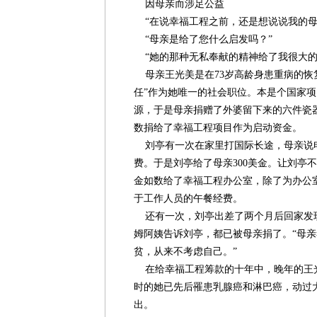
因母亲而涉足公益
“在说幸福工程之前，还是想说说我的母
“母亲是给了您什么启发吗？”
“她的那种无私奉献的精神给了我很大的
母亲王光美是在73岁高龄身患重病的恢
任”作为她唯一的社会职位。本是个国家
源，于是母亲捐赠了外婆留下来的六件瓷器
数捐给了幸福工程项目作为启动资金。
刘亭有一次在家里打国际长途，母亲说
费。于是刘亭给了母亲300美金。让刘亭不
金如数给了幸福工程办公室，除了为办公
于工作人员的午餐经费。
还有一次，刘亭出差了两个月后回家发
姆阿姨告诉刘亭，都已被母亲捐了。“母
贫，从来不考虑自己。”
在给幸福工程筹款的十年中，晚年的王
时的她已先后罹患乳腺癌和淋巴癌，动过大
出。