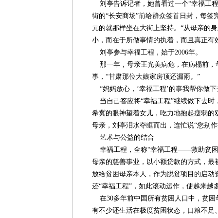
刘亭告诉记者，她曾看过一个“幸福工程
街的“长安商场”前给群众签首日封，每签
元的就那样坐在大街上坚持。“从母亲的
小，而在于所做事情的执着，而且真正有效
刘亭参与幸福工程，始于2006年。
那一年，母亲王光美病危，在病榻前，
事，“甘肃那位大娘家房顶还漏雨。”
“妈妈放心，‘幸福工程’的事我帮你做下
当自己答应将“幸福工程”继续做下去时
希冀的眼神望着女儿，吃力地抱起瘦弱的
母亲，刘亭泪水夺眶而出，连忙说“您别作
艺术与公益的结合
幸福工程，全称“幸福工程——救助贫困
母亲的慈善事业，以小额贷款的方式，最初将
放给贫困母亲本人，作为脱贫项目的启动
还“幸福工程”，如此滚动运作，使越来越
在30多年前中国所有贫困人口中，贫困
有不少还生活在极度贫困状态，口粮不足