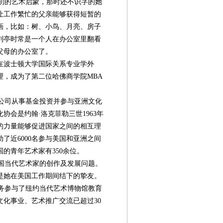
初的艺术启蒙，那时还不识字的她
让工作繁忙的父亲能够获得短暂的
画，比如：树、小鸟、月亮、房子
刘亭时常是一个人在办公室里翻看
父母的办公室了。
在波士顿大学国际关系专业学外
理，成为了第二位哈佛商学院MBA
公司从事基金投资并参与亚洲文化
协会是约翰·洛克菲勒三世1963年
的力量能够促进国家之间的相互理
了近6000名参与美国和亚洲之间
的青年艺术家有350余位。
国当代艺术家的创作及发展问题。
是她在美国工作期间结下的挚友。
义务参与了纽约当代艺术博物馆教育
化事业、艺术推广交流已超过30