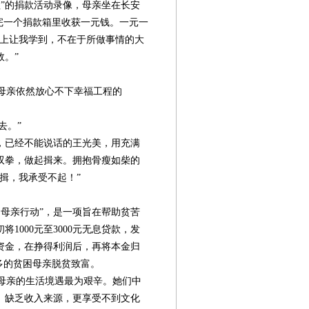
”的捐款活动录像，母亲坐在长安
完一个捐款箱里收获一元钱。一元一
身上让我学到，不在于所做事情的大
。”
母亲依然放心不下幸福工程的
去。”
，已经不能说话的王光美，用充满
双拳，做起揖来。拥抱骨瘦如柴的
揖，我承受不起！”
母亲行动”，是一项旨在帮助贫苦
1000元至3000元无息贷款，发
资金，在挣得利润后，再将本金归
多的贫困母亲脱贫致富。
母亲的生活境遇最为艰辛。她们中
、缺乏收入来源，更享受不到文化