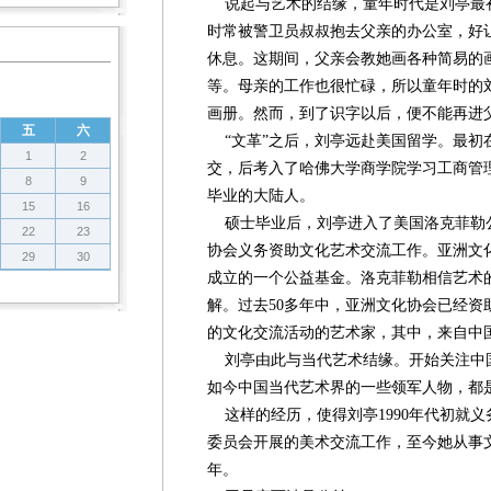
说起与艺术的结缘，童年时代是刘亭最
时常被警卫员叔叔抱去父亲的办公室，好
休息。这期间，父亲会教她画各种简易的
等。母亲的工作也很忙碌，所以童年时的
画册。然而，到了识字以后，便不能再进
五
六
“文革”之后，刘亭远赴美国留学。最初
1
2
交，后考入了哈佛大学商学院学习工商管
8
9
毕业的大陆人。
15
16
硕士毕业后，刘亭进入了美国洛克菲勒
22
23
协会义务资助文化艺术交流工作。亚洲文化
29
30
成立的一个公益基金。洛克菲勒相信艺术
解。过去50多年中，亚洲文化协会已经资助
的文化交流活动的艺术家，其中，来自中国
刘亭由此与当代艺术结缘。开始关注中
如今中国当代艺术界的一些领军人物，都
这样的经历，使得刘亭1990年代初就
委员会开展的美术交流工作，至今她从事文
年。