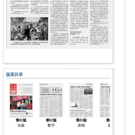
版面目录
第01版
第02版
第03版
第04版
头版
数字
新闻
新闻