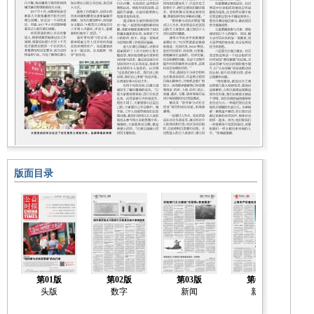
版面目录
第01版
第02版
第03版
第04版
头版
数字
新闻
新闻