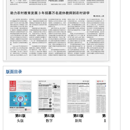
版面目录
第01版
第02版
第03版
第04版
头版
数字
新闻
新闻