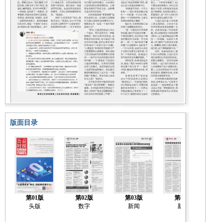
版面目录
第01版
第02版
第03版
第04版
头版
数字
新闻
新闻