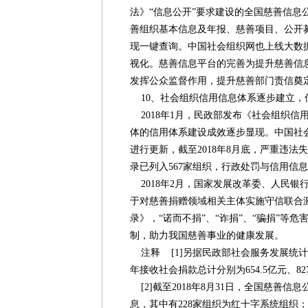
法》“信息公开”要求建设的全国慈善信息
善组织基本信息及年报、慈善项目、公开
现一键查询。中国社会组织网也上线大数
视化。慈善信息平台的完善为提升慈善信
发挥公众监督作用，提升慈善部门责信奠
10、社会组织信用信息体系逐步建立，
2018年1月，民政部发布《社会组织信
体的信用体系建设成效逐步显现。中国社
进行更新，截至2018年8月底，严重违法
录已列入567家组织，行政处罚与信用信
2018年2月，国家发展改革委、人民银
于对慈善捐赠领域相关主体实施守信联合
录》，“诺而不捐”、“诈捐”、“骗捐”等
制，助力我国慈善事业的健康发展。
注释 [1]另据民政部社会服务发展统计公报，
年接收社会捐款总计分别为654.5亿元、827
[2]截至2018年8月31日，全国慈善信
息，其中有228家组织为红十字系统组织；