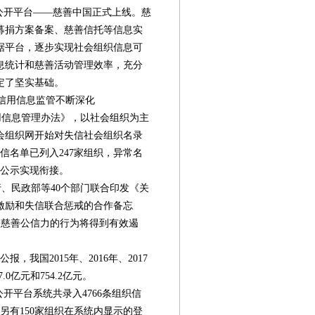
公开平台——慈善中国正式上线。慈
募捐方案备案、慈善信托等信息实
据平台，逐步实现社会组织信息可
息统计和慈善活动管理效率，充分
定了坚实基础。
信用信息监管不断深化
用信息管理办法》，以社会组织为主
会组织网开始对失信社会组织名录
失信名单已列入247家组织，异常名
息公示实现衔接。
行、民政部等40个部门联合印发《关
激励和失信联合惩戒的合作备忘
危害慈善公信力的行为将得到有效遏
我国2015年、2016年、2017
.0亿元和754.2亿元。
息公开平台系统共录入4766条组织信
另有150家组织在系统内显示的登