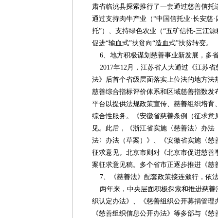
肃省临洮县探索推行了一套通过慈善信托
通过支持肉牛产业（“中国信托业·长安慈
托”）、支持绿色农业（“五矿信托-三江源
促进“输血式”扶贫向“造血式”扶贫转变。
6、地方积极谋划慈善事业新发展，多省
2017年12月，江苏省人大通过《江苏
法》后首个省级层面落实上位法的地方法
慈善综合指标评价体系和区域慈善指数发
平台以提供法规政策宣传、慈善组织培育
综合性服务。《安徽省慈善条例（征求意见
见。此后，《浙江省实施〈慈善法〉办法
法〉办法（草案）》、《安徽省实施〈慈
征求意见。北京市则对《北京市促进慈善
案征求意见稿。多个省市正逐步推进《慈
7、《慈善法》配套政策接连颁行，依法
两年来，中央层面积极探索和推进慈善
织认定办法》、《慈善组织公开募捐管理
《慈善组织信息公开办法》等多部与《慈