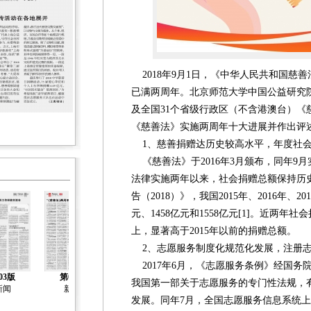
2018年9月1日，《中华人民共和国慈
已满两周年。北京师范大学中国公益研究
及全国31个省级行政区（不含港澳台）《
《慈善法》实施两周年十大进展并作出评
1、慈善捐赠达历史较高水平，年度社会捐
《慈善法》于2016年3月颁布，同年9
法律实施两年以来，社会捐赠总额保持历
告（2018）》，我国2015年、2016年、2
元、1458亿元和1558亿元[1]。近两年
上，显著高于2015年以前的捐赠总额。
2、志愿服务制度化规范化发展，注册志愿
2017年6月，《志愿服务条例》经国务院
03版
第04版
第05版
第06版
第07版
我国第一部关于志愿服务的专门性法规，
新闻
新闻
新闻
新闻
新闻
发展。同年7月，全国志愿服务信息系统