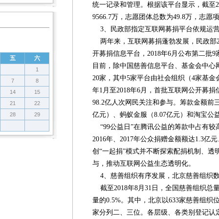
统一记录和管理。根据该平台显示，截至2
9566.7万，志愿团体总数为49.8万，志愿项
3、民政部指定互联网募捐平台依规运营，
两年来，互联网募捐蓬勃发展，民政部20
开募捐信息平台，2018年6月公布第二批
五
六
目前，除中国慈善信息平台、基金会中心
1
20家，其中5家平台由社会组织（4家基金
7
8
年1月至2018年6月，首批互联网公开募捐
14
15
98.2亿人次网民关注和参与。筹款金额前三
21
22
亿元）、蚂蚁金服（8.07亿元）和淘宝公益
28
29
“99公益日”在腾讯公益的筹款中占有较高
2016年、2017年公众捐赠金额额达1.3亿元
创“一起捐”模式并不断探索配捐机制、透
与，推动互联网公益生态透明化。
4、慈善组织有序发展，北京慈善组织
截至2018年8月31日，全国慈善组织总量
量的0.5%。其中，北京以633家慈善组织
家分列二、三位。各层级、各类别登记认