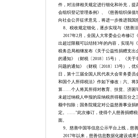
件，对法律相关规定进行细化和补充，提
会组织登记管理条例》、《慈善组织保值
向社会公开征求意见，将进一步推进我国
8、税收规定细化，逐步实现与《慈善
2017年2月，全国人大常委会公布修订
出超过限额可以结转3年的内容，实现与《
税务总局相继发布《关于公益性捐赠支出
的通知》（财税〔2018〕15号）、《关
问题的通知》（财税〔2018〕13号），优化
日，第十三届全国人民代表大会常务委员
和国个人所得税法》作如下修改：六、将
算……个人将其所得对教育、扶贫、济困
未超过纳税人申报的应纳税所得额百分之
额中扣除；国务院规定对公益慈善事业捐
定。……”此次修订，使得个人慈善捐赠
面。
9、慈善中国等信息公示平台上线，慈善
2017年以来，慈善信息数据化建设成果斐