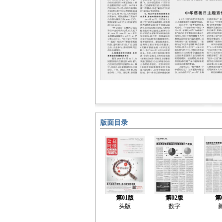
版面目录
第01版
第02版
第
头版
数字