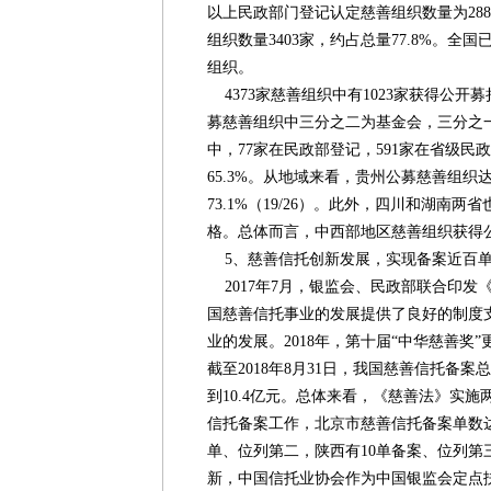
以上民政部门登记认定慈善组织数量为288
组织数量3403家，约占总量77.8%。全国
组织。
4373家慈善组织中有1023家获得公开募捐
募慈善组织中三分之二为基金会，三分之一
中，77家在民政部登记，591家在省级
65.3%。从地域来看，贵州公募慈善组织
73.1%（19/26）。此外，四川和湖南
格。总体而言，中西部地区慈善组织获得
5、慈善信托创新发展，实现备案近百
2017年7月，银监会、民政部联合印发
国慈善信托事业的发展提供了良好的制度
业的发展。2018年，第十届“中华慈善奖
截至2018年8月31日，我国慈善信托备
到10.4亿元。总体来看，《慈善法》实施
信托备案工作，北京市慈善信托备案单数达
单、位列第二，陕西有10单备案、位列第
新，中国信托业协会作为中国银监会定点