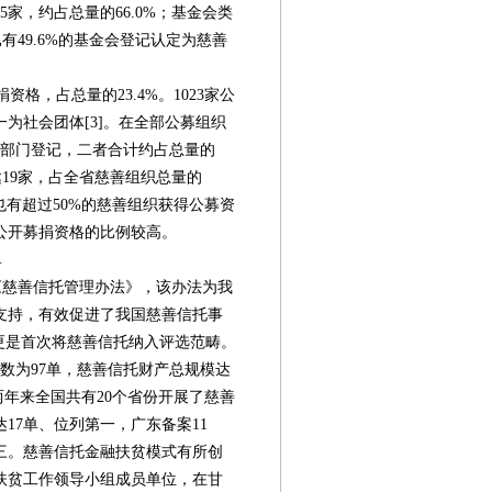
5家，约占总量的66.0%；基金会类
已有49.6%的基金会登记认定为慈善
资格，占总量的23.4%。1023家公
为社会团体[3]。在全部公募组织
民政部门登记，二者合计约占总量的
达19家，占全省慈善组织总量的
两省也有超过50%的慈善组织获得公募资
公开募捐资格的比例较高。
单
《慈善信托管理办法》，该办法为我
支持，有效促进了我国慈善信托事
”更是首次将慈善信托纳入评选范畴。
案总数为97单，慈善信托财产总规模达
两年来全国共有20个省份开展了慈善
17单、位列第一，广东备案11
三。慈善信托金融扶贫模式有所创
扶贫工作领导小组成员单位，在甘