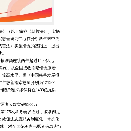
善法》（以下简称《慈善法》）实施
院慈善研究中心在分析两年来中央
慈善法》实施情况的基础上，提出
述。
赠额连续两年超过1400亿元
月实施，从全国接收捐赠情况来看，
史较高水平。据《中国慈善发展报
017年慈善捐赠总量分别为1215亿
社会捐赠总额持续保持在1400亿元以
者人数突破9500万
第175次常务会议通过，该条例是
第08版
第10版
第11版
第12版
第
有效促进志愿服务制度化、常态化
封面报道
封面报道
封面报道
新闻
上线，对全国范围内志愿者信息进行