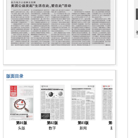
版面目录
第01版
第02版
第03版
第04版
头版
数字
新闻
新闻