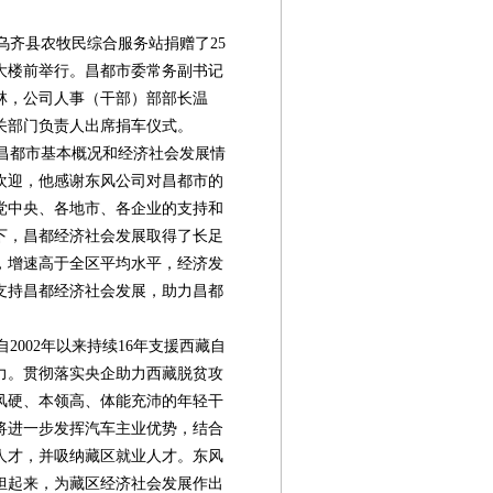
齐县农牧民综合服务站捐赠了25
大楼前举行。昌都市委常务副书记
林，公司人事（干部）部部长温
关部门负责人出席捐车仪式。
昌都市基本概况和经济社会发展情
欢迎，他感谢东风公司对昌都市的
党中央、各地市、各企业的支持和
下，昌都经济社会发展取得了长足
，增速高于全区平均水平，经济发
支持昌都经济社会发展，助力昌都
002年以来持续16年支援西藏自
力。贯彻落实央企助力西藏脱贫攻
风硬、本领高、体能充沛的年轻干
将进一步发挥汽车主业优势，结合
第08版
第09版
第10版
第11版
第
人才，并吸纳藏区就业人才。东风
封面报道
新闻
新闻
新闻
担起来，为藏区经济社会发展作出