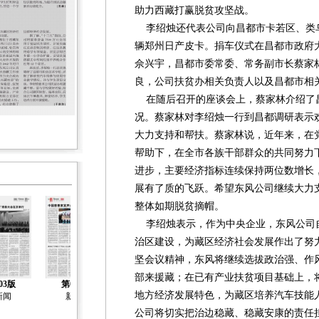
助力西藏打赢脱贫攻坚战。
李绍烛还代表公司向昌都市卡若区、类乌
辆郑州日产皮卡。捐车仪式在昌都市政府
佘兴宇，昌都市委常委、常务副市长蔡家
良，公司扶贫办相关负责人以及昌都市相
在随后召开的座谈会上，蔡家林介绍了
况。蔡家林对李绍烛一行到昌都调研表示
大力支持和帮扶。蔡家林说，近年来，在
帮助下，在全市各族干部群众的共同努力
进步，主要经济指标连续保持两位数增长
展有了质的飞跃。希望东风公司继续大力
整体如期脱贫摘帽。
李绍烛表示，作为中央企业，东风公司自2
治区建设，为藏区经济社会发展作出了努
坚会议精神，东风将继续选拔政治强、作
部来援藏；在已有产业扶贫项目基础上，
03版
第04版
第05版
第06版
第07版
地方经济发展特色，为藏区培养汽车技能
新闻
新闻
新闻
新闻
新闻
公司将切实把治边稳藏、稳藏安康的责任