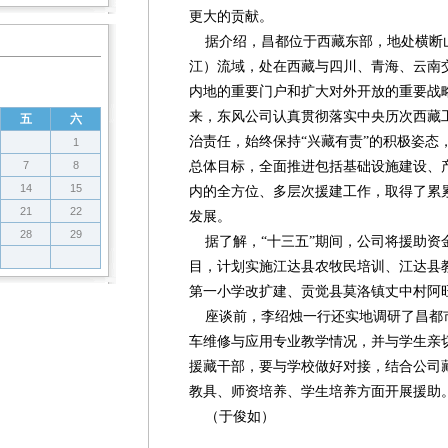
更大的贡献。
据介绍，昌都位于西藏东部，地处横断
江）流域，处在西藏与四川、青海、云南
内地的重要门户和扩大对外开放的重要战略
来，东风公司认真贯彻落实中央历次西藏
五
六
治责任，始终保持“兴藏有责”的积极姿态
1
7
8
总体目标，全面推进包括基础设施建设、
14
15
内的全方位、多层次援建工作，取得了累
21
22
发展。
28
29
据了解，“十三五”期间，公司将援助资金
目，计划实施江达县农牧民培训、江达县
第一小学改扩建、贡觉县莫洛镇丈中村阿旺
座谈前，李绍烛一行还实地调研了昌都
车维修与应用专业教学情况，并与学生亲
援藏干部，要与学校做好对接，结合公司
教具、师资培养、学生培养方面开展援助
（于俊如）