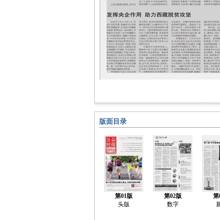
版面目录
第01版
第02版
第
头版
数字