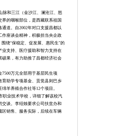
山脉和三江（金沙江、澜沧江、怒
交界的咽喉部位，是西藏联系祖国
通道。自2002年对口支援昌都以
工作座谈会精神，积极担当央企政
，围绕“保稳定、促发展、惠民生”的
产业支持、医疗援助和智力支持在
累硕果，有力助推了昌都经济社会
7500万元全部用于基层民生项
教育助学专项基金、贡觉县则巴乡
绵羊养殖合作社等12个项目。
市职业技术学校，详细了解该校汽
切交谈。李绍烛要求公司扶贫办和
藏区销售、服务实际，后续在车辆
。