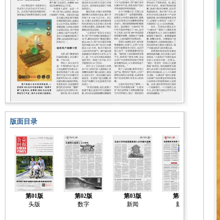
版面目录
第01版
第02版
第03版
第04版
头版
数字
新闻
新闻