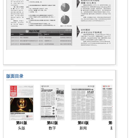
版面目录
第01版
第02版
第03版
第04版
头版
数字
新闻
新闻