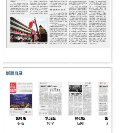
版面目录
第01版
第02版
第03版
第04版
头版
数字
新闻
新闻