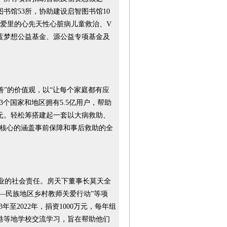
图书馆53所，协助建设启智图书馆10
：爱里的心先天性心脏病儿童救治、V
蓝梦想公益基金、源公益专项基金及
善”的价值观，以“让每个家庭都有应
3个国家和地区拥有5.5亿用户，帮助
亿元。轻松筹搭建起一套以大病救助、
为核心的涵盖事前保障和事后救助的全
业的社会责任。房天下董事长莫天全
国—民族地区乡村教师关爱行动”等项
年至2022年，捐资1000万元，每年组
港等地学校交流学习，旨在帮助他们