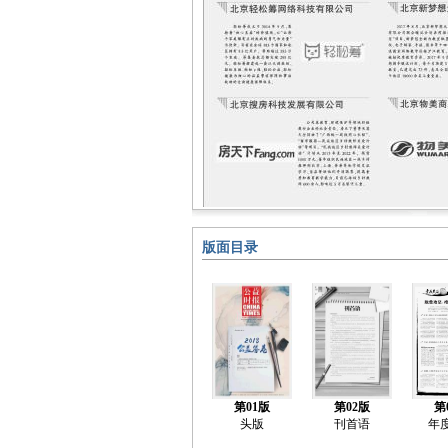
版面目录
第01版
第02版
第
头版
刊首语
年