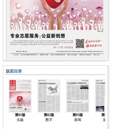
版面目录
第01版
第02版
第03版
第04版
头版
数字
新闻
新闻