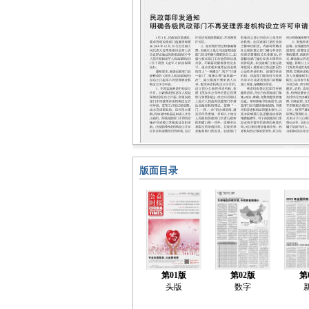
版面目录
第01版
第02版
第
头版
数字