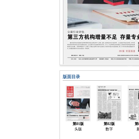
版面目录
第01版
第02版
第
头版
数字