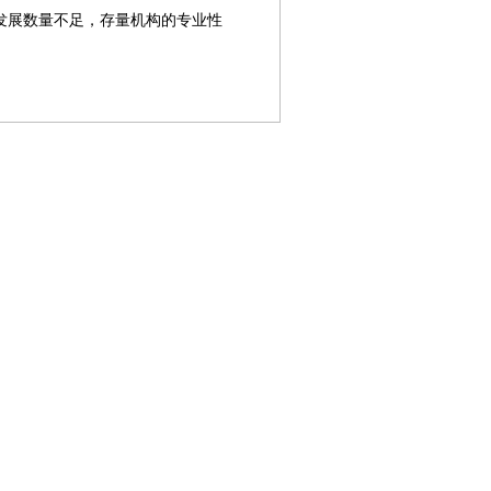
发展数量不足，存量机构的专业性
第08版
第09版
第10版
第11版
第
新闻
封面报道
新闻
社会创新