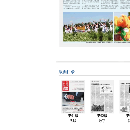
版面目录
第01版
第02版
第
头版
数字