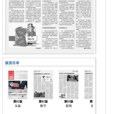
版面目录
第01版
第02版
第03版
第04版
头版
数字
新闻
新闻