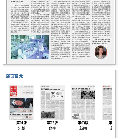
版面目录
第01版
第02版
第03版
第04版
头版
数字
新闻
新闻