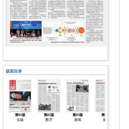
版面目录
第01版
第02版
第03版
第04版
头版
数字
新闻
新闻