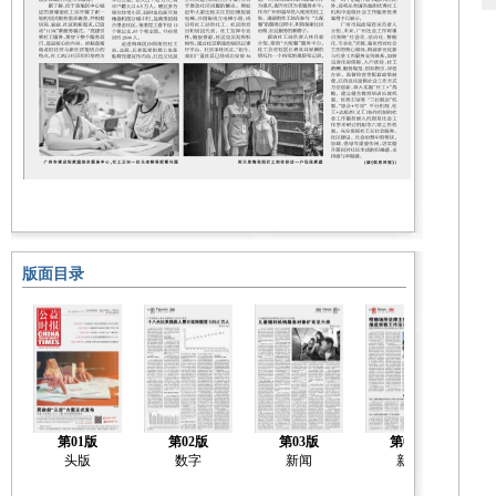
版面目录
第01版
第02版
第03版
第04版
头版
数字
新闻
新闻