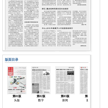
版面目录
第01版
第02版
第03版
第04版
头版
数字
新闻
新闻