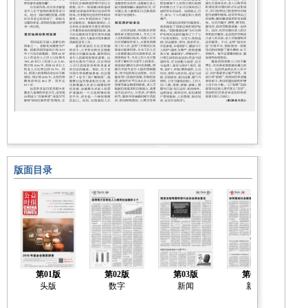
版面目录
第01版
第02版
第03版
第04版
头版
数字
新闻
新闻