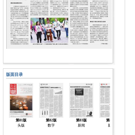
版面目录
第01版
第02版
第03版
第04版
头版
数字
新闻
新闻