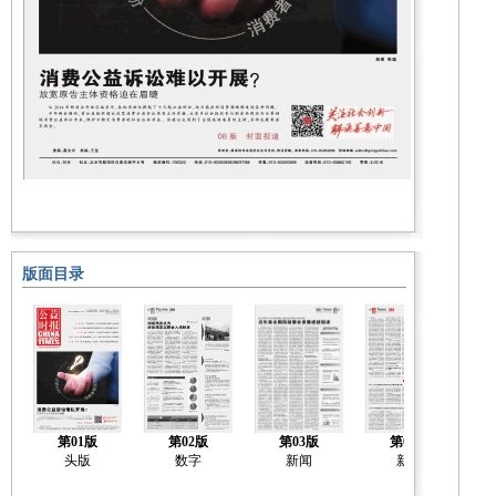
版面目录
第01版
第02版
第03版
第04版
头版
数字
新闻
新闻