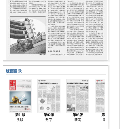
版面目录
第01版
第02版
第03版
第04版
头版
数字
新闻
新闻