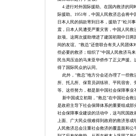
4.进行对外国际援助。在国内救济的同时
际援助。1951年，中国人民救济总会将中
日本人民的捐款寄到日本，援助了“松川事
震，日本人民遭受严重灾害，中国人民救
款项。这两次援助增进了建国初期中日两
间的友谊。“救总”还曾联合有关人民团体
些必要的救济；组织了“中国人民救济马来
民当局压迫的马来亚华侨作了正义声援。
得了国际民众的认同。
此外，“救总”地方分会还办理了一些救
所、托儿所、保育员训练班、平民宿舍、
等。这些努力，都是新中国社会保障事业
新中国成立初期，“救总”在中国社会救
是政府主导下社会保障体系的重要组成部
社会保障事业建设的活动中，这与民国政
上面、广大民众很难得到政府的救济形成
人民救济总会注重社会救济的覆盖面和公
到了应有的救助，从而在根本上巩固了新