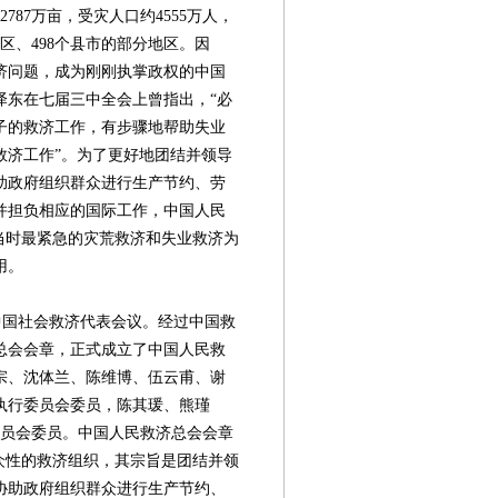
787万亩，受灾人口约4555万人，
省区、498个县市的部分地区。因
济问题，成为刚刚执掌政权的中国
泽东在七届三中全会上曾指出，“必
子的救济工作，有步骤地帮助失业
救济工作”。为了更好地团结并领导
助政府组织群众进行生产节约、劳
并担负相应的国际工作，中国人民
当时最紧急的灾荒救济和失业救济为
用。
了中国社会救济代表会议。经过中国救
总会会章，正式成立了中国人民救
宗、沈体兰、陈维博、伍云甫、谢
执行委员会委员，陈其瑗、熊瑾
委员会委员。中国人民救济总会会章
第08版
第09版
第10版
第11版
第
众性的救济组织，其宗旨是团结并领
封面报道
封面报道
新闻
新闻
协助政府组织群众进行生产节约、