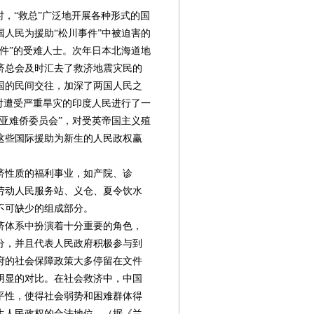
，“救总”广泛地开展各种形式的国
国人民为援助“松川事件”中被迫害的
件”的受难人士。次年日本北海道地
济总会及时汇去了救济地震灾民的
国的民间交往，加深了两国人民之
对遭受严重旱灾的印度人民进行了一
亚难侨委员会”，对受英帝国主义殖
这些国际援助为新生的人民政权赢
济性质的福利事业，如产院、诊
劳动人民服务站、义仓、夏令饮水
不可缺少的组成部分。
济体系中扮演着十分重要的角色，
分，并且代表人民政府积极参与到
府的社会保障政策大多停留在文件
明显的对比。在社会救济中，中国
平性，使得社会弱势和困难群体得
生人民政权的合法地位。（据《兰