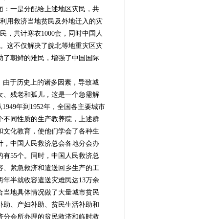
面：一是分配给上述地区灾民，共
地区利用救济当地贫民及外地迁入的灾
难民，共计寒衣1000套，同时中国人
金。这不仅解决了皖北等地重灾区灾
助了朝鲜的难民，增强了中国国际
，由于历史上的诸多因素，导致城
女、残老和孤儿，这是一个急需解
949年到1952年，全国各主要城市
个不同性质的生产教养院，上述群
和文化教育，使他们学会了各种生
计，中国人民救济总会各地分会办
的有55个。同时，中国人民救济总
容、紧急救济和遣送回乡生产的工
年半就收容遣送灾难民达13万余
合当地具体情况做了大量城市贫民
补助、产妇补助、贫民生活补助和
济分会所办理的贫民救济和临时救