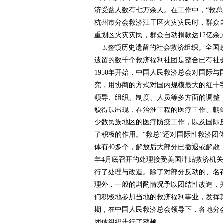
济受益人数有七万余人。在工作中，“救总
杭州市分会救济江干区火灾灾民时，群众
重划区火灾灾民，群众自动捐款达12亿余
3.整顿历史遗留的社会救济组织。全国
遗留的数千个救济福利社团是整合已有社
1950年开始，中国人民救济总会对国际
究，用协商的方式对国内规模最大的红十
领导、组织、制度、人员等多方面的调整
貌得以出现，在治淮工程的医疗工作、朝
少数民族地区的医疗防疫工作，以及国际
了积极的作用。“救总”还对国际性救济团
体有40多个，解放后大部分已撤退或解散，
年4月底召开的处理接受美国津贴救济机关
行了处理与改造。除了对部分反动的、名
理外，一般的斟酌情况予以团结性改造，
们积极地参加当地的救济福利事业，发挥
期，在中国人民救济总会领导下，各地分会
团体组织进行了整顿。