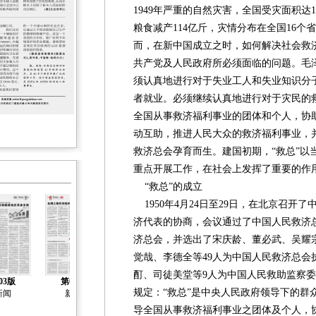
1949年严重的自然灾害，全国受灾面积达12
粮食减产114亿斤，灾情分布在全国16个
而，在新中国成立之时，如何解决社会救
共产党及人民政府所必须面临的问题。毛
须认真地进行对于失业工人和失业知识分
者就业。必须继续认真地进行对于灾民的
全国从事救济福利事业的团体和个人，协
动互助，推进人民大众的救济福利事业，
救济总会孕育而生。建国初期，“救总”以
重点开展工作，在社会上发挥了重要的作
“救总”的成立
1950年4月24日至29日，在北京召开
济代表的协商，会议通过了中国人民救济
济总会，并选出了宋庆龄、董必武、吴耀
觉哉、李德全等49人为中国人民救济总会
酊、司徒美堂等9人为中国人民救助监察
03版
第04版
第05版
第06版
第07版
规定：“救总”是中央人民政府领导下的群
新闻
新闻
新闻
新闻
新闻
导全国从事救济福利事业之团体及个人，