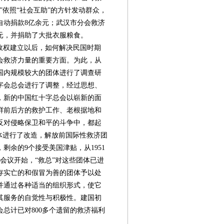
”依照“社会互助”的方针发动群众，
自动捐款8亿余元；武汉市分会救济
元，并捐助了大批衣服粮食。
政权建立以后，如何解决民国时期
会救济力量的重要方面。为此，从
与国内规模较大的团体进行了调查研
字会总会进行了调整，经过思想、
，新的中国红十字总会以崭新的面
鲜前后方的救护工作、老根据地和
反对侵略保卫和平的斗争中，都起
体进行了改造，解放前国际性救济团
剩余的9个接受美国津贴，从1951
会议开始，“救总”对这些团体已进
存实亡的和假冒为善的团体予以处
并通过各种适当的组织形式，使它
其服务的自觉性与积极性。建国初
总计已对800多个遗留的救济福利