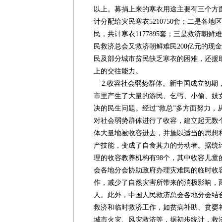
以上。募捐上来的寒衣用途主要有三个方
计分配给灾民寒衣5210750套；二是各
民，共计寒衣1177895套；三是救济朝鲜
民救济总会又救济朝鲜难民200亿元的现
民及部分城市贫民缺乏寒衣的困难，还援
上的交往能力。
2.收容社会弱势群体。新中国成立初期
市里产生了大量的游民、乞丐、小偷、妓
决的民生问题。经过“救总”多方面努力，从1
对社会弱势群体进行了收容，建立起无数
体大量地被收容进去，并施以适当的思想
产技能，变成了自食其力的劳动者。据统
理的收容教养机构有98个，其中收容儿童
会各地分会协助政府办理灾难民的临时收
作，减少了自然灾害所带来的消极影响，两
人。此外，中国人民救济总会各地分会结
救济和临时救济工作，如贫病补助、贫婴
城市火灾、风灾救济等，据初步统计，救