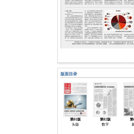
版面目录
第01版
第02版
第
头版
数字