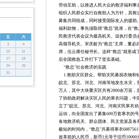
劳动互助，以推进人民大众的救济福利事业
组织人民群众实行自救助人为方针，其救
募集共同组成，同时接受国际友人的援助
福利款物，事先须取得“救总”批准，在“
民救济代表会议为最高机关。设执行委员
五
六
高领导机关。宋庆龄为“救总”主席，董必
3
4
10
11
席，伍云甫任秘书长。这样“救总”就形成
17
18
后全国救急工作打下了坚实基础。
24
25
“救总”社会救济的实践
31
1.救助灾区群众。帮助灾民募捐衣物和钱款
皖北、苏北、河北、河南等地发生水灾，受灾
万人，其中大块重灾区共有2800余万亩，
了协助政府解决灾区人民的寒衣问题，中
立了“皖北、苏北、河北、河南灾民寒衣劝
运动，向全国发出了募集600万套寒衣的
各地救济机关、群众团体、民主党派及各
极短的时间内，“救总”共募得寒衣688756
改革前的人民币，新币1元等于旧币10000