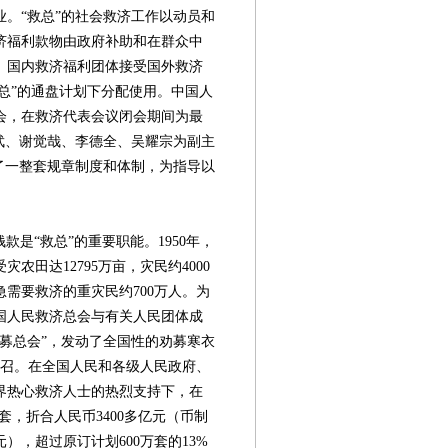
。“救总”的社会救济工作以动员和
济福利款物由政府补助和在群众中
。国内救济福利团体接受国外救济
救总”的通盘计划下分配使用。中国人
会，在救济代表会议闭会期间为最
武、谢觉哉、李德全、吴耀宗为副主
了一整套规章制度和体制，为指导以
是“救总”的重要职能。1950年，
农田达12795万亩，灾民约4000
急需要救济的重灾民约700万人。为
国人民救济总会与有关人民团体成
募总会”，发动了全国性的劝募寒衣
号召。在全国人民和各级人民政府、
界热心救济人士的热烈支持下，在
1套，折合人民币3400多亿元（币制
元），超过原订计划600万套的13%