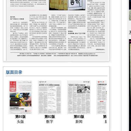
版面目录
第01版
第02版
第03版
第04版
头版
数字
新闻
新闻