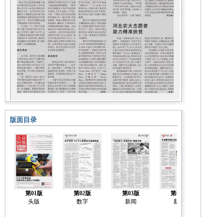
版面目录
第01版
第02版
第03版
第04版
头版
数字
新闻
新闻