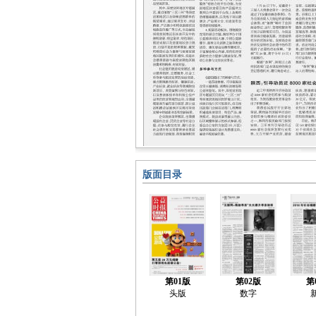
版面目录
第01版
第02版
第
头版
数字