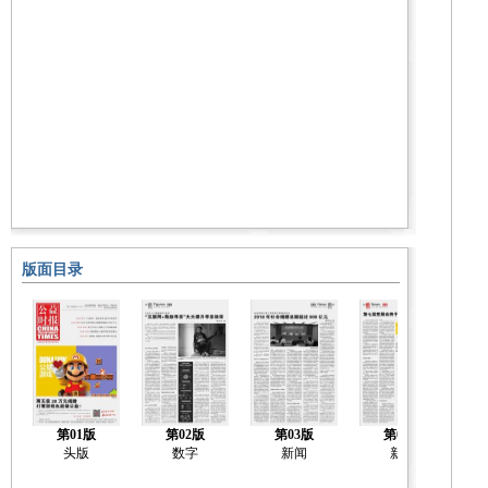
版面目录
第01版
第02版
第03版
第04版
头版
数字
新闻
新闻