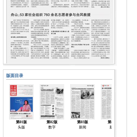
版面目录
第01版
第02版
第03版
第04版
头版
数字
新闻
新闻