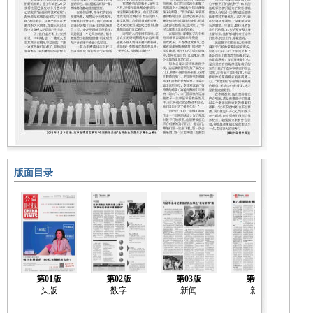
版面目录
第01版
第02版
第03版
第04版
头版
数字
新闻
新闻