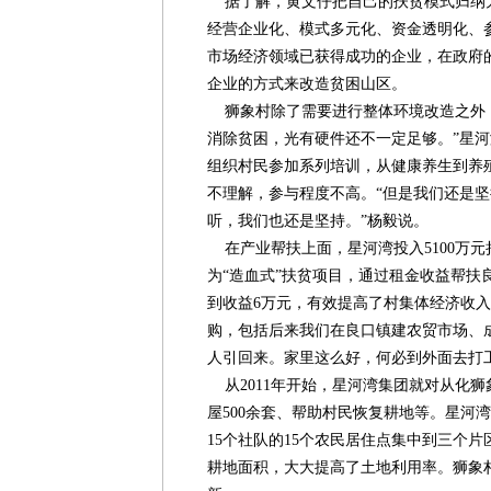
据了解，黄文仔把自己的扶贫模式归纳为
经营企业化、模式多元化、资金透明化、
市场经济领域已获得成功的企业，在政府
企业的方式来改造贫困山区。
狮象村除了需要进行整体环境改造之外，
消除贫困，光有硬件还不一定足够。”星
组织村民参加系列培训，从健康养生到养
不理解，参与程度不高。“但是我们还是坚
听，我们也还是坚持。”杨毅说。
在产业帮扶上面，星河湾投入5100万
为“造血式”扶贫项目，通过租金收益帮扶
到收益6万元，有效提高了村集体经济收入
购，包括后来我们在良口镇建农贸市场、
人引回来。家里这么好，何必到外面去打工
从2011年开始，星河湾集团就对从化
屋500余套、帮助村民恢复耕地等。星河
15个社队的15个农民居住点集中到三个片
耕地面积，大大提高了土地利用率。狮象