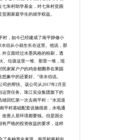
成立七朱村助学基金，对七朱村贫困
证贫困家庭学生的就学权益。
平村，如今已经建成了南平静修小
的张水伯从小就生长在这里。他说，那
，外立面经过水墨风格的粉刷，透
柴火、垃圾这里一堆、那里一堆，现
村民家家户户的鸡舍都圈养在果园
比想象中的还要好。”张水伯说。
的帮扶。该公司从2017年2月至
与运营任务。珠江实业集团旗下的
佑雄回忆第一次去南平村：“水泥道
”南平村基础配套设施很差，水电通
。改善人居环境都要钱。但是国企
都有严格的投资收益的要求，这样
合了各种资金来源。南平村将村中