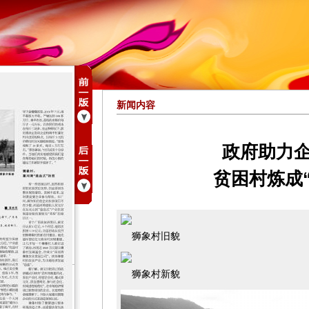
新闻内容
政府助力
贫困村炼成
狮象村旧貌
狮象村新貌