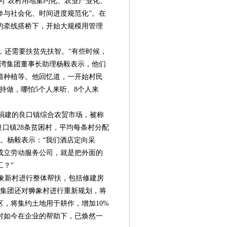
“农村用地集约化、农业产业化、
参与社会化、时间进度规范化”。在
的牵线搭桥下，开始大规模用管理
还需要扶贫先扶智。“有些时候，
河湾集团董事长助理杨毅表示，他们
殖种植等。他回忆道，一开始村民
持做，哪怕5个人来听、8个人来
元捐建的良口镇综合农贸市场，被称
良口镇28条贫困村，平均每条村分配
。杨毅表示：“我们酒店定向采
成立劳动服务公司，就是把外面的
？”
狮象新村进行整体帮扶，包括修建房
湾集团还对狮象村进行重新规划，将
区，将集约土地用于耕作，增加10%
村如今在企业的帮助下，已焕然一