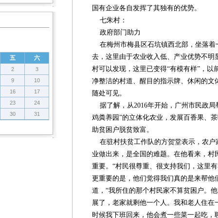
国有企业各自发挥了其独有的优势。
七朱村：
政府部门助力
在梅州市梅县区石坑镇西北部，坐落着
去，这里由于农业收入低、产业优势不明
五
六
村可以发现，这里已变得“有模有样”，以
2
3
9
10
净整洁的村道、醒目的指示牌、休闲的文
16
17
随处可见。
23
24
据了解，从2016年开始，广州市民政局
30
31
鸡粪养园”的立体化农业，发展百香果、
助贫困户脱贫致富。
在驻村扶贫工作队的方贺堂表示，农户
业做出来，是全国的难题。在他看来，村
重要。“村民很尊重、很支持我们，这里
更重要的是，他们觉得我们真的是来帮他
道，“我所住的那个村民家不算贫困户。他
展了，老家就剩他一个人。我和老人住在
时候我下班回来，他会煮一些菜一起吃，