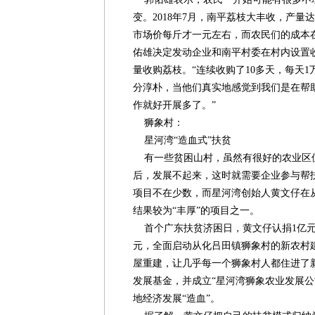
变。2018年7月，南平荔枝大丰收，产量
市场价每斤才一元左右，而农民们的成本
佑雄决定发动企业和南平村委在村内设置
量收购荔枝。“连续收购了10多天，每天1
分淳朴，当他们真实地感觉到我们是在帮
作就好开展多了。”
狮象村：
星河湾“造血式”扶贫
有一些贫困山村，虽然有很好的农业区
后，发展不起来，这时就需要企业参与帮
项目不在少数，而星河湾创始人黄文仔在从
结果较为“丰厚”的项目之一。
首个广东扶贫济困日，黄文仔认捐1亿元。
元，全面启动从化吕田镇狮象村的新农村
屋重建，让几乎每一个狮象村人都住进了新
发展基金，并成立“星河湾狮象农业发展公
地经济发展“造血”。