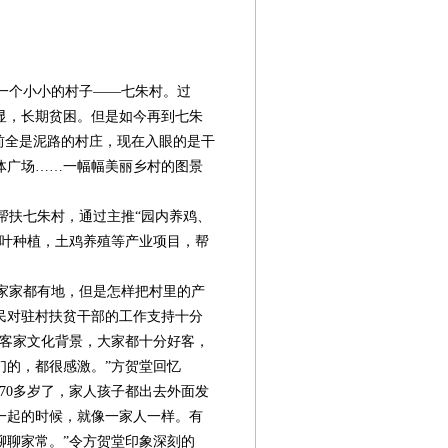
一个小小的村子——七朱村。过
显，长期贫困。但是如今再到七朱
前全是泥路的村庄，现在入眼的是干
体广场……一幅幅美丽乡村的图景
帮扶七朱村，通过主推“园内养鸡、
茶叶种植，土鸡养殖等产业项目，帮
家家都有地，但是怎样把村里的产
民对驻村扶贫干部的工作支持十分
有客家文化背景，大家都十分好客，
们的，都很感激。”方贺堂回忆
70多岁了，家人孩子都出去外面发
一起的时候，就像一家人一样。有
聊聊家常。”令方贺堂印象深刻的