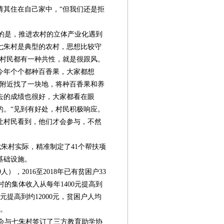
请其住在自己家中，“但我们还是拒
的是，推进农村的立体产业化遇到
七朱村是典型的农村，思想比较守
“村民都有一种共性，就是很跟风。
今年个个都种百香果，大家都想
村附近找了一块地，将种百香果和养
去的成绩也很好，大家都看在眼
的。“见到有好处，村民积极响应。
让村民看到，他们才会参与，不然
朱村实际，精准制定了41个帮扶项
基础设施。
），2016至2018年已有贫困户33
前村的集体收入从每年1400元提高到
0元提高到约12000元，贫困户人均
元。
会与七朱村签订了三方教育助学协