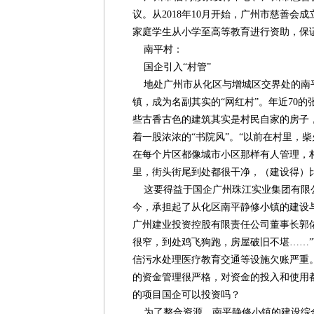
议。从2018年10月开始，广州市慈善会
家庭学生从小学至高等教育进行资助，保
南平村：
国企引入“村管”
地处广州市从化区与增城区交界处的南
镇，成为名副其实的“网红村”。年近70
些古香古色的建筑其实是村民自家的房子
着一股浓浓的“书院风”。“以前在村里，
在每个片区都像城市小区那样有人管理，
里，街头街尾到处都很干净，（建设得）
这要得益于国企广州珠江实业集团有限公司
今，承担起了从化区南平静修小镇的建设
广州建业投资控股有限责任公司董事长郭
很窄，到处鸡飞狗跑，房屋破旧不堪……
信污水处理医疗教育交通等设施欠账严重
的资金管理很严格，对资金的投入和使用
的项目国企可以投资吗？
为了整合资源，南平静修小镇的建设综