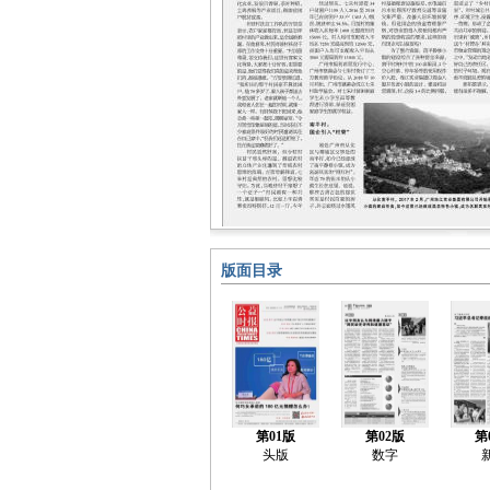
版面目录
第01版
第02版
第
头版
数字