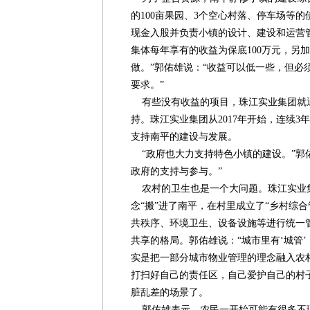
的100亩果园、3个空心村落、停车场等
现金入股并负责小镇的设计、建设和运营管
集体每年享有的收益为保底100万元，另
做。”郭佑雄说：“收益可以低一些，但必
要求。”
有些没有收益的项目，珠江实业集团就
持。珠江实业集团从2017年开始，连续3
支持南平的建设与发展。
“政府也大力支持特色小镇的建设。”郭
政府的支持与参与。”
农村的卫生也是一个大问题。珠江实业集
念“搬”进了南平，在村里成立了“乡村综
共秩序、环境卫生、设备设施等进行统一
共享的格局。郭佑雄说：“城市里有‘城管’
实是把一部分城市物业管理的理念融入农
打扫好自己的责任区，自己爱护自己的村
脏乱差的场景了。
郭佑雄表示，农民一开始可能有很多不