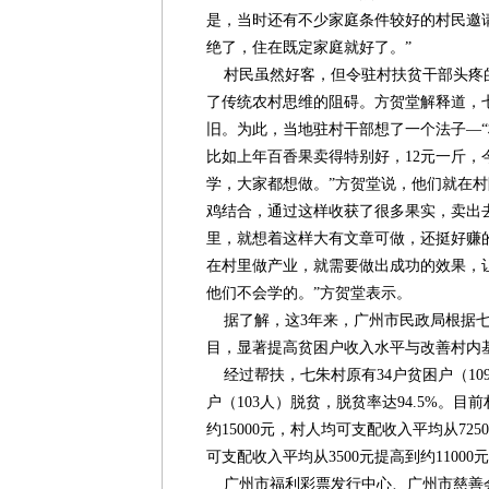
是，当时还有不少家庭条件较好的村民邀
绝了，住在既定家庭就好了。”
村民虽然好客，但令驻村扶贫干部头疼
了传统农村思维的阻碍。方贺堂解释道，
旧。为此，当地驻村干部想了一个法子—
比如上年百香果卖得特别好，12元一斤，
学，大家都想做。”方贺堂说，他们就在
鸡结合，通过这样收获了很多果实，卖出
里，就想着这样大有文章可做，还挺好赚
在村里做产业，就需要做出成功的效果，
他们不会学的。”方贺堂表示。
据了解，这3年来，广州市民政局根据七
目，显著提高贫困户收入水平与改善村内
经过帮扶，七朱村原有34户贫困户（109人
户（103人）脱贫，脱贫率达94.5%。目
约15000元，村人均可支配收入平均从725
可支配收入平均从3500元提高到约11000
广州市福利彩票发行中心、广州市慈善