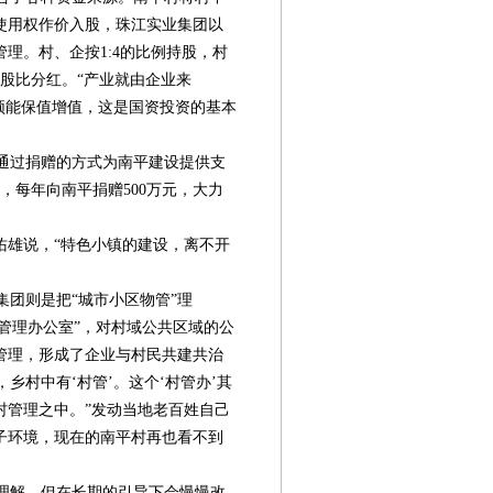
的使用权作价入股，珠江实业集团以
理。村、企按1:4的比例持股，村
加股比分红。“产业就由企业来
须能保值增值，这是国资投资的基本
通过捐赠的方式为南平建设提供支
年，每年向南平捐赠500万元，大力
佑雄说，“特色小镇的建设，离不开
团则是把“城市小区物管”理
合管理办公室”，对村域公共区域的公
管理，形成了企业与村民共建共治
，乡村中有‘村管’。这个‘村管办’其
村管理之中。”发动当地老百姓自己
子环境，现在的南平村再也看不到
理解，但在长期的引导下会慢慢改