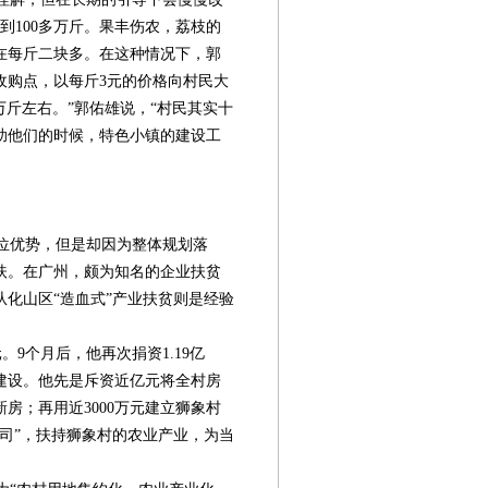
达到100多万斤。果丰伤农，荔枝的
在每斤二块多。在这种情况下，郭
收购点，以每斤3元的价格向村民大
万斤左右。”郭佑雄说，“村民其实十
助他们的时候，特色小镇的建设工
位优势，但是却因为整体规划落
扶。在广州，颇为知名的企业扶贫
化山区“造血式”产业扶贫则是经验
9个月后，他再次捐资1.19亿
建设。他先是斥资近亿元将全村房
房；再用近3000万元建立狮象村
司”，扶持狮象村的农业产业，为当