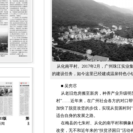
从化南平村。2017年2月，广州珠江实业
的建设任务，如今这里已经建成温泉特色小镇
■ 吴穷尽
从老旧危房搬至新房，种养产业升级明显
村”……近年来，在广州社会各方的对口
加快了脱贫攻坚的步伐，实现从贫困村到“
适合自身的发展之路。
03版
第04版
第05版
第06版
第07版
在梅县的七朱村、从化的南平村和狮象
新闻
新闻
新闻
新闻
新闻
改变，无不和近年来的“扶贫济困日”活动