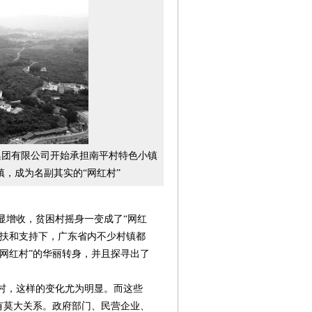
集团有限公司开始承担南平村特色小镇
，成为名副其实的“网红村”
增收，贫困村摇身一变成了“网红
帮扶和支持下，广东省内不少村镇都
网红村”的华丽转身，并且探寻出了
第08版
第10版
第11版
第
第09版
村，这样的变化尤为明显。而这些
封面报道
新闻
新闻
有莫大关系。政府部门、民营企业、