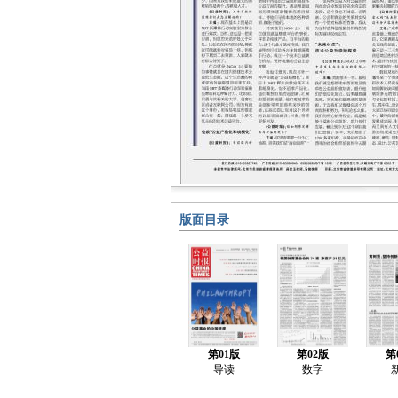
版面目录
第01版
第02版
第
导读
数字