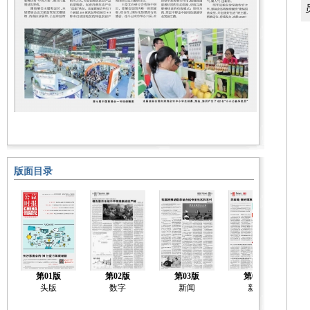
版面目录
第01版
第02版
第03版
第04版
头版
数字
新闻
新闻