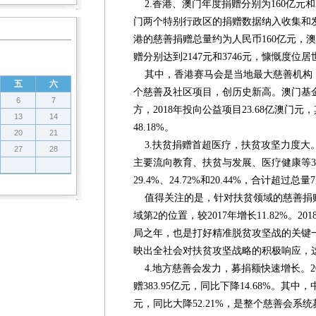
2.香港、澳门年度捐赠分别为160亿元
门两个特别行政区的捐赠数据纳入收集和发
港的慈善捐赠总量约为人民币160亿元，
赠分别达到2147元和3746元，慷慨度位
其中，香港赛马会是当地最大慈善机构，201
五
六
个慈善及社区项目，创历史新高。澳门基
6
7
方，2018年投向公益项目23.68亿澳门
13
14
48.18%。
20
21
3.扶贫捐赠首超医疗，扶贫攻坚力度大。
27
28
主要流向教育、扶贫与发展、医疗健康等
29.4%、24.72%和20.44%，合计超过总
值得关注的是，针对扶贫领域的慈善捐
域第2的位置，较2017年增长11.82%。
局之年，也是打好精准脱贫攻坚战的关键
映出全社会对扶贫攻坚战略的积极响应，
4.地方慈善会发力，募捐额快速增长。2
赠383.95亿元，同比下降14.68%。其中
元，同比大降52.21%，是整个慈善会系