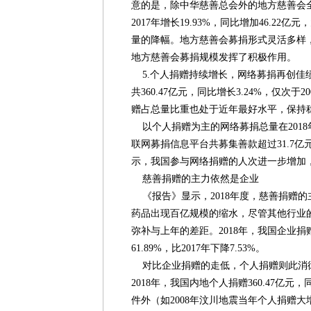
意的是，除中华慈善总会外的地方慈善会全年
2017年增长19.93%，同比增加46.2
量的降幅。地方慈善会募捐形式灵活多样
地方慈善会募捐规模发挥了积极作用。
5.个人捐赠持续增长，网络募捐再创佳绩
共360.47亿元，同比增长3.24%，仅次
赠占总量比重也处于近年最好水平，保持
以个人捐赠为主的网络募捐总量在2018
联网募捐信息平台共募集善款超过31.7亿元，
示，我国参与网络捐赠的人次进一步增加
慈善捐赠的主力依然是企业
《报告》显示，2018年度，慈善捐赠
药品出现百亿规模的缩水，尽管其他行业
弥补与上年的差距。2018年，我国企业捐赠
61.89%，比2017年下降7.53%。
对比企业捐赠的走低，个人捐赠则此消
2018年，我国内地个人捐赠360.47亿元
件外（如2008年汶川地震当年个人捐赠大