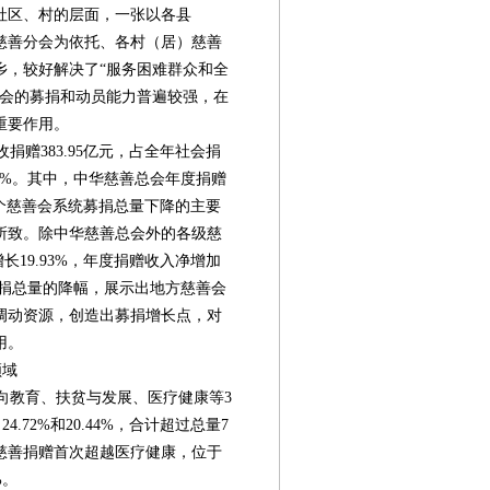
社区、村的层面，一张以各县
慈善分会为依托、各村（居）慈善
乡，较好解决了“服务困难群众和全
善会的募捐和动员能力普遍较强，在
重要作用。
捐赠383.95亿元，占全年社会捐
4.68%。其中，中华慈善总会年度捐赠
，是整个慈善会系统募捐总量下降的主要
所致。除中华慈善总会外的各级慈
增长19.93%，年度捐赠收入净增加
募捐总量的降幅，展示出地方慈善会
分调动资源，创造出募捐增长点，对
用。
领域
向教育、扶贫与发展、医疗健康等3
.72%和20.44%，合计超过总量7
慈善捐赠首次超越医疗健康，位于
%。