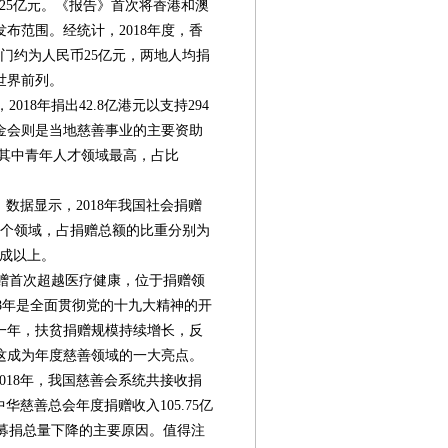
和25亿元。《报告》首次将香港和澳
布范围。经统计，2018年度，香
澳门约为人民币25亿元，两地人均捐
居世界前列。
8年捐出42.8亿港元以支持294
金会则是当地慈善事业的主要资助
元，其中青年人才领域最高，占比
数据显示，2018年我国社会捐赠
3个领域，占捐赠总额的比重分别为
量7成以上。
赠首次超越医疗健康，位于捐赠领
2018年是全面贯彻党的十九大精神的开
一年，扶贫捐赠规模持续增长，反
这成为年度慈善领域的一大亮点。
018年，我国慈善会系统共接收捐
，中华慈善总会年度捐赠收入105.75亿
统募捐总量下降的主要原因。值得注