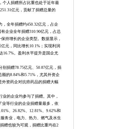
%，个人捐赠所占比重也处于近年最
251.31亿元，贡献了捐赠总量的
，全年捐赠约450.32亿元，占企
国有企业全年捐赠310.90亿元，占总
年唯一保持增长的企业类型。数据显示，
万亿元，同比增长10.1%；实现利润
达16.7%。盈利水平提升是国企尤
捐赠78.75亿元、50.87亿元，捐
8.84%和5.71%，尤其外资企
是外资药企对抗癌药品的捐赠大幅
数行业的企业均参与了捐赠。其中，
矿业等行业的企业捐赠量最多，依
、26.82%、12.81%、9.62%和
技术服务业，电力、热力、燃气及水生
捐赠也较为可观，捐赠比重均在2