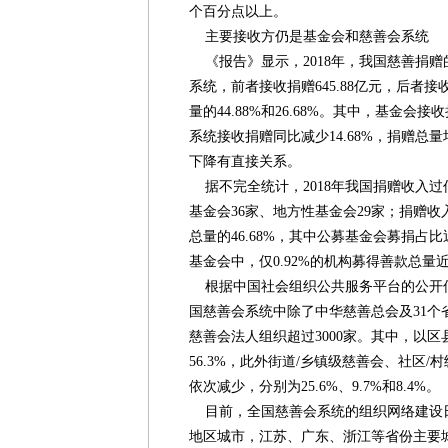
个百分点以上。
主要接收方仍是基金会和慈善会系统
《报告》显示，2018年，我国慈善捐
系统，前者接收捐赠645.88亿元，后者接收
量的44.88%和26.68%。其中，基金会接收
系统接收捐赠同比减少14.68%，捐赠总
下降有直接关系。
据不完全统计，2018年我国捐赠收入过
基金会36家、地方性基金会29家；捐赠收入
总量的46.68%，其中公募基金会募捐占比近
基金会中，仅0.92%的机构募得善款总量
根据中国社会组织公共服务平台的公开信
国慈善会系统中除了中华慈善总会及31个
慈善会法人组织超过3000家。其中，以
56.3%，此外街道/乡镇级慈善会、社区
依次减少，分别为25.6%、9.7%和8.4%。
目前，全国慈善会系统的组织网络建设
地区城市，江苏、广东、浙江等省份主要