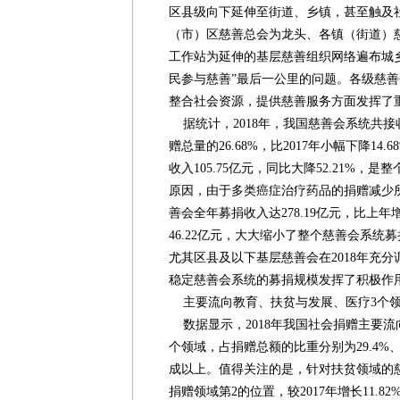
区县级向下延伸至街道、乡镇，甚至触及
（市）区慈善总会为龙头、各镇（街道）
工作站为延伸的基层慈善组织网络遍布城
民参与慈善”最后一公里的问题。各级慈
整合社会资源，提供慈善服务方面发挥了
据统计，2018年，我国慈善会系统共接收
赠总量的26.68%，比2017年小幅下降1
收入105.75亿元，同比大降52.21%
原因，由于多类癌症治疗药品的捐赠减少
善会全年募捐收入达278.19亿元，比上年
46.22亿元，大大缩小了整个慈善会系统
尤其区县及以下基层慈善会在2018年充
稳定慈善会系统的募捐规模发挥了积极作
主要流向教育、扶贫与发展、医疗3个
数据显示，2018年我国社会捐赠主要流
个领域，占捐赠总额的比重分别为29.4%、24
成以上。值得关注的是，针对扶贫领域的
捐赠领域第2的位置，较2017年增长11.82