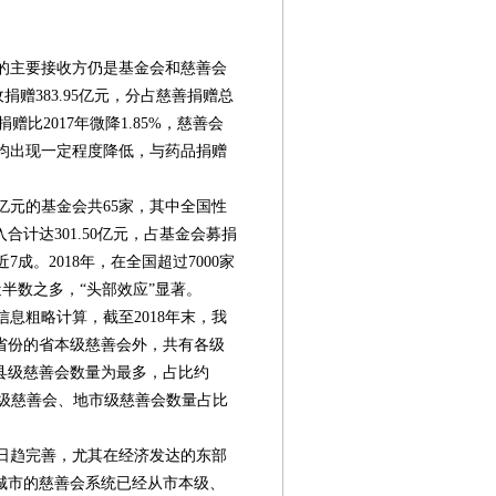
赠的主要接收方仍是基金会和慈善会
捐赠383.95亿元，分占慈善捐赠总
捐赠比2017年微降1.85%，慈善会
量均出现一定程度降低，与药品捐赠
亿元的基金会共65家，其中全国性
合计达301.50亿元，占基金会募捐
7成。2018年，在全国超过7000家
近半数之多，“头部效应”显著。
息粗略计算，截至2018年末，我
省份的省本级慈善会外，共有各级
区县级慈善会数量为最多，占比约
/村级慈善会、地市级慈善会数量占比
日趋完善，尤其在经济发达的东部
城市的慈善会系统已经从市本级、