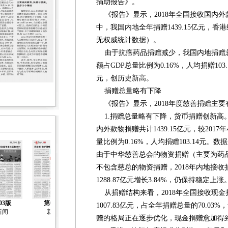
捐助报告》。
《报告》显示，2018年全国接收国内外款物
中，我国内地全年捐赠1439.15亿元，香
无权威统计数据）。
由于抗癌药品捐赠减少，我国内地捐赠总额较
额占GDP总量比例为0.16%，人均捐赠103
元，创历史新高。
捐赠总量略有下降
《报告》显示，2018年度慈善捐赠主要
1.捐赠总量略有下降，货币捐赠创新高。
内外款物捐赠共计1439.15亿元，较2017
量比例为0.16%，人均捐赠103.14元
由于中华慈善总会的物资捐赠（主要为药品）
不包含慈总的物资捐赠，2018年内地接收捐赠1
1288.87亿元增长3.84%，仍保持稳定上涨
从捐赠结构来看，2018年全国接收现金捐
03版
第04版
第05版
第06版
第07版
1007.83亿元，占全年捐赠总量的70.0
新闻
新闻
新闻
新闻
新闻
赠的格局正在逐步优化，现金捐赠愈加得