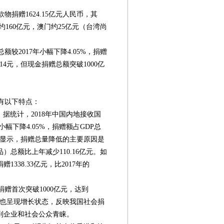
捐赠1624.15亿元人民币，其
港约160亿元，澳门约25亿元（台湾尚
2017年小幅下降4.05%，捐赠
.14元，但现金捐赠总额突破1000亿
有以下特点：
据统计，2018年中国内地接收国
年小幅下降4.05%，捐赠额占GDP总
。数据显示，捐赠总量降低的主要原因是
总额比上年减少110.16亿元。如
338.33亿元，比2017年的
。
赠首次突破1000亿元，达到
第08版
第09版
第10版
第11版
第
3%，也呈现增长状态，反映我国社会捐
封面报道
新闻
新闻
新闻
社
到企业和社会公众青睐。