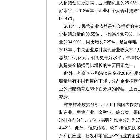
人捐赠创历史新高，占捐赠总量的25.05
好水平。2018全年，企业和个人合计捐赠1
86.95%。
2018年，民营企业依然是社会捐赠的主力
业捐赠总量的50.55%，同比减少8.79%。
量的34.90%，同比增长7.25%，是当
2018年，中央企业累计实现营业收入29.1
总额1.7万亿元，创历史最好水平，年增幅
其是央企捐赠同比增长的主要因素之一。
此外，外资企业和港澳台企业2018年度分别
赠量均有不同程度的下降，分占企业捐赠总额的
业的捐赠额有近36个百分点的降幅，主要
减少。
根据样本数据分析，2018年我国大多
制造业、房地产业、金融业、综合类、采
次排在前5位，占企业捐赠的比重分别为27.01%
4.42%。此外，信息传输、软件和信息
产和供应业，批发和零售业3个行业的企业