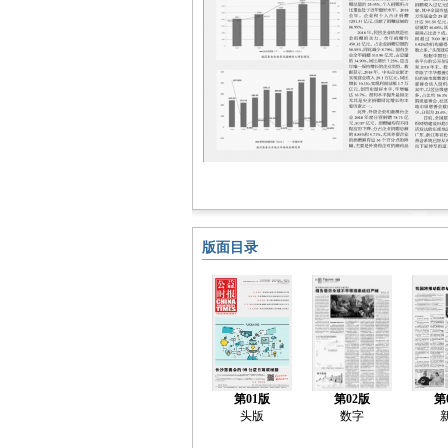
版面目录
第01版
第02版
第
头版
数字