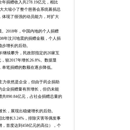
捐赠收入共278.19亿元，相比
2亿元，大大缩小了整个慈善会系统募捐总
，体现了很强的动员能力，对扩大
。2018年，中国内地的个人捐赠
于2008年汶川地震的捐赠金额，个人捐
稳步增长的后劲。
年继续攀升，民政部指定的20家互
较2017年增长26.8%。数据显
，单笔捐赠的数额在逐步降低。
的主力依然是企业，但由于药企捐助
的企业捐赠量有所增长，但仍未能
共890.84亿元，占社会捐赠总量的
彼长，展现出稳健增长的后劲。
，同比增长3.24%，排除灾害等偶发事
增，首度达到458亿元的高位），个