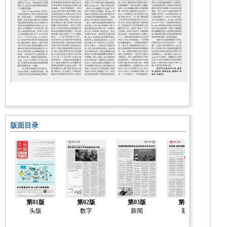
版面目录
第01版
第02版
第03版
第04版
头版
数字
新闻
新闻