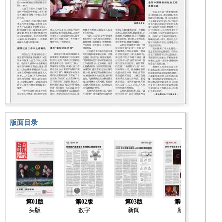
版面目录
第01版
第02版
第03版
第04版
头版
数字
新闻
新闻