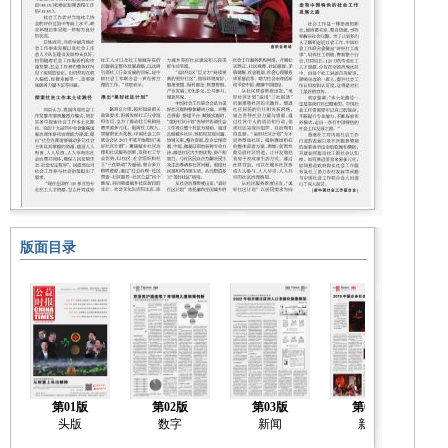
版面目录
第01版
第02版
第03版
第04版
头版
数字
新闻
新闻