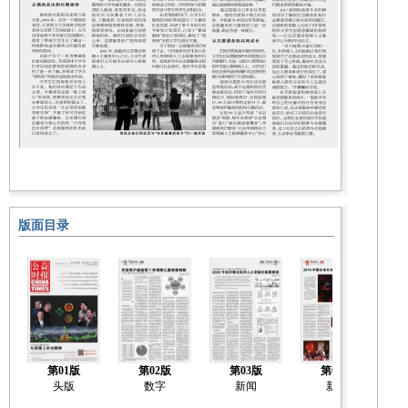
版面目录
第01版
第02版
第03版
第04版
头版
数字
新闻
新闻