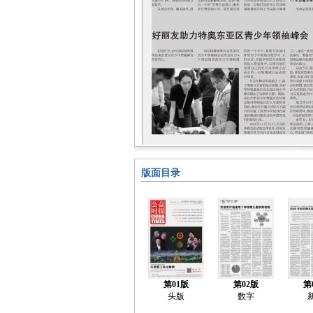
版面目录
第01版
第02版
第
头版
数字