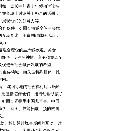
例如：成长中的青少年领袖讨论特
步在长城上讨论关于融合的话题，
中展现他们的领导力等。
的合作伙伴，好丽友特邀全体与会代
的互动参访、美食制作体验活动，
助力。
度融合理念的生产线参观、美食
，而他们专注的神情、富有创意DIY
及促进全社会融合发展的希望。
的重要领域，而关注特殊群体，推
方向。
海、沈阳等地的社会福利院和脑瘫
，用温情陪伴他们，用行动帮助孩子
，好丽友还携手中国儿基会、中国
助学、助困、技能拓展、预防校园
长。
第08版
第09版
第10版
第11版
第
助。相信通过峰会期间的互动、讨
新闻
新闻
新闻
新闻
成实际行动，为推动全社会融合发