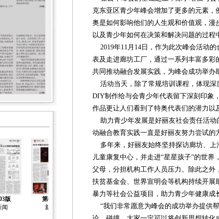
克东亚区青少年峰会增加了更多的元素，
奥是如何影响他们的人生观和价值观，漫
以及青少年如何在决策和解决问题的过程
2019年11月14日，作为此次峰会活动
表及走进廊坊工厂，通过一系列丰富多彩
共同推动融合发展实践，为峰会成功举办
活动当天，除了常规培训课程，体现深
DIY制作给与会青少年代表留下深刻印象
作品更让人们看到了特奥代表们的潜力以
助力青少年发展是好丽友社会责任活动
动融合教育实践一直是好丽友努力尝试的
多年来，好丽友始终坚持探访廊坊、上
儿童康复中心，并走进“星星孩子”的世界
父母，分担机构工作人员压力。除此之外
扶贫基金会、世界宣明会等机构持续开展
暴力等社会公益项目，助力青少年健康成
03版
第04版
第05版
第06版
第07版
“我们非常愿意为峰会的成功举办提供帮
新闻
新闻
新闻
新闻
新闻
论、碰撞，大家一定可以将创新思想转化