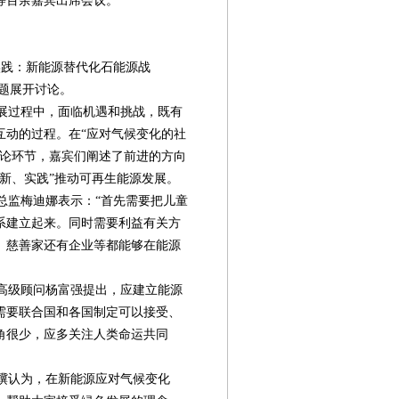
等百余嘉宾出席会议。
践：新能源替代化石能源战
为题展开讨论。
展过程中，面临机遇和挑战，既有
互动的过程。在“应对气候变化的社
讨论环节，嘉宾们阐述了前进的方向
新、实践”推动可再生能源发展。
监梅迪娜表示：“首先需要把儿童
系建立起来。同时需要利益有关方
、慈善家还有企业等都能够在能源
高级顾问杨富强提出，应建立能源
需要联合国和各国制定可以接受、
角很少，应多关注人类命运共同
第08版
第09版
第10版
第11版
第
新闻
新闻
新闻
新闻
骥认为，在新能源应对气候变化