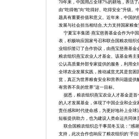
70年来，中国用占全球7%的耕地，养活了
由“吃得饱”向“吃得好、吃得安全”升级
题具有重要价值和意义。近年来，中国的
发展与社会担当相结合,大力支持国家粮
宁夏宝丰集团·燕宝慈善基金会作为中国
表，积极响应国家号召和联合国粮农组织
业组织签订了合作协议，由燕宝慈善基金
粮农组织燕宝农业人才基金。该基金将主
公认高质量外部专家提供的服务，利用全
全球农业发展实践，推动减贫尤其是贫困
贫，真正为世界粮食安全和营养问题提供
有营养不良的世界”这一目标。
据悉，粮农组织燕宝农业人才基金是首
的人才发展基金，体现了中国企业和企业
责任感和时代使命感，为更好地补上全球
短板提供助力，也为建设人类命运共同体
联合国粮农组织总干事屈冬玉说：“感谢
支持，此次合作也响应了粮农组织的‘手拉