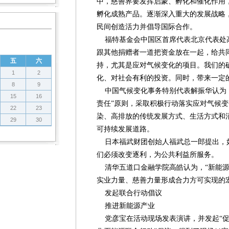
中，慈善界要发挥启蒙、孵化和催化作用
孵化成熟产品。逐渐深入重大的发展战略
民间创造活力并倡导国际合作。
福特基金会中国区首席代表北京代表处
跟其他捐赠者一道把资金放在一起，给共
五
六
持，尤其是应对气候变化的项目。我们的
1
2
化、对社会有利的投资。同时，带来一定
8
9
中国气候变化事务特别代表解振华认为，
15
16
责任”原则，采取积极行动落实应对气候
22
23
染、高排放的传统发展方式、生活方式和
29
30
可持续发展道路。
日本福武财团创始人福武总一郎提出，
们必须改变逐利，为公共利益所服务。
清华五道口金融学院高皓认为，“新能源
实业力量、慈善力量形成合力方可实现的
发起联合行动倡议
推进新能源产业
党彦宝在活动现场发表演讲，并发起“促