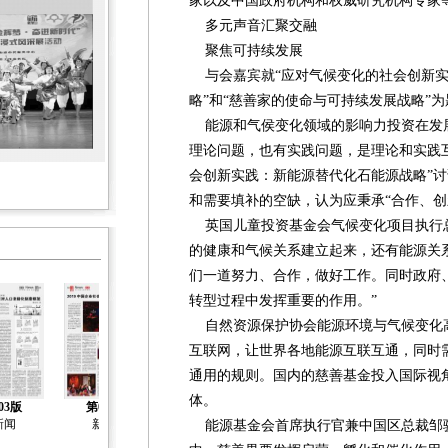
家以及中国政府机构和权威研究机构专家
多元声音汇聚交融
聚焦可持续发展
与会嘉宾就“应对气候变化的社会创新实
略”和“慈善家的使命与可持续发展战略”
能源和气侯变化领域的影响力投资在发
理论问题，也有实践问题，是理论和实践
会创新实践：新能源替代化石能源战略”
和需要填补的空缺，认为应秉承“合作、创
英国儿童投资基金会气候变化项目执行总
的健康和气候关系建立起来，还有能源关
们一道努力、合作，做好工作。同时政府
转型过程中发挥重要的作用。”
自然资源保护协会能源环境与气候变化
互联网，让世界各地能源互联互通，同时
通用的规则。国内的慈善基金投入国际视
体。
03版
第04版
第05版
第06版
第07版
新闻
新闻
新闻
新闻
新闻
能源基金会首席执行官兼中国区总裁邹