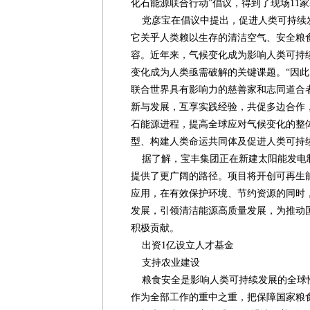
化石能源联合行动”倡议，得到了现场11
党彦宝在倡议中提出，促进人类可持续发
它关乎人类赖以生存的清洁空气、安全粮
容。近年来，气候变化成为影响人类可持
变化成为人类亟需破解的关键课题。“因
联合世界具有影响力的慈善家和志同道合
新与发展，互享实践经验，共促多边合作
石能源进程，提高全球应对气候变化的整
型、构建人类命运共同体及促进人类可持
据了解，宝丰集团正在新建太阳能发电
提供了更广阔的路径。项目将开创可再生
应用，在有效保护环境、节约资源的同时
发展，引领清洁能源高质量发展，为推动
积极贡献。
出资1亿设立人才基金
支持农业建设
粮食安全是影响人类可持续发展的全球
作为全部工作的重中之重，把保障国家粮