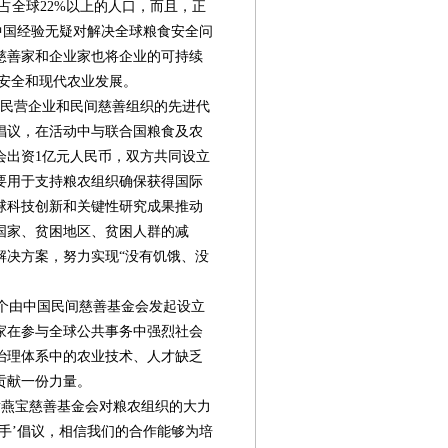
占全球22%以上的人口，而且，正
。中国经验无疑对解决全球粮食安全问
慈善家和企业家也将企业的可持续
食安全和现代农业发展。
民营企业和民间慈善组织的先进代
倡议，在活动中与联合国粮食及农
会出资1亿元人民币，双方共同设立
要用于支持粮农组织确保获得国际
球科技创新和关键性研究成果推动
国家、贫困地区、贫困人群的减
解决方案，努力实现“没有饥饿、没
个由中国民间慈善基金会发起设立
家在参与全球公共事务中强烈社会
治理体系中的农业技术、人才缺乏
贡献一份力量。
燕宝慈善基金会对粮农组织的大力
手’倡议，相信我们的合作能够为培