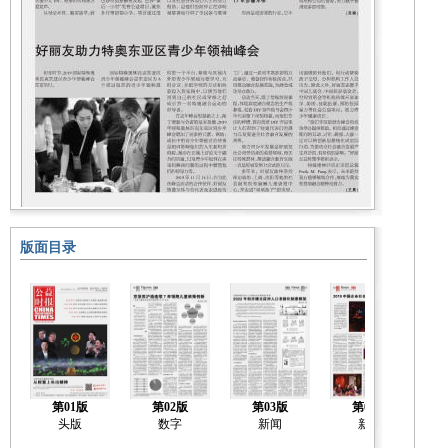
版面目录
第01版
第02版
第03版
第04版
头版
数字
新闻
新闻