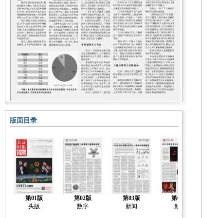
版面目录
第01版
第02版
第03版
第04版
头版
数字
新闻
新闻